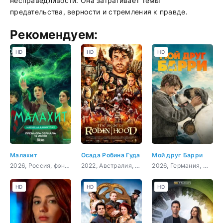
несправедливости. Она затрагивает темы
предательства, верности и стремления к правде.
Рекомендуем:
HD
HD
HD
Малахит
Осада Робина Гуда
Мой друг Барри
2026, Россия, фэнтези, приключения, семейный
2022, Австралия, боевик
2026, Германия, Швейцария, семейный
HD
HD
HD