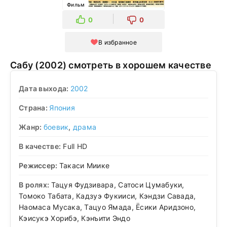
Фильм
0
0
В избранное
Сабу (2002) смотреть в хорошем качестве
Дата выхода:
2002
Страна:
Япония
Жанр:
боевик
,
драма
В качестве:
Full HD
Режиссер:
Такаси Миике
В ролях:
Тацуя Фудзивара, Сатоси Цумабуки,
Томоко Табата, Кадзуэ Фукииси, Кэндзи Савада,
Наомаса Мусака, Тацуо Ямада, Ёсики Аридзоно,
Кэисукэ Хорибэ, Кэнъити Эндо