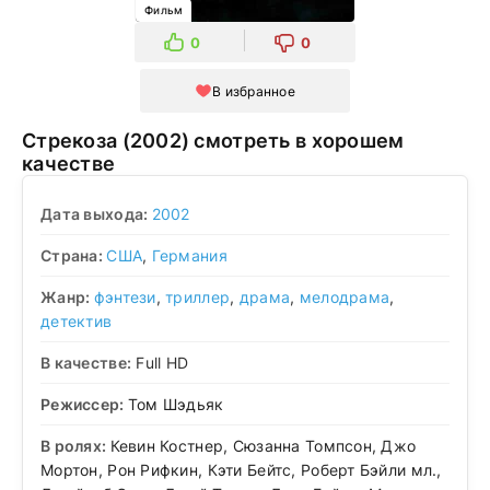
Фильм
0
0
В избранное
Стрекоза (2002) смотреть в хорошем
качестве
Дата выхода:
2002
Страна:
США
,
Германия
Жанр:
фэнтези
,
триллер
,
драма
,
мелодрама
,
детектив
В качестве:
Full HD
Режиссер:
Том Шэдьяк
В ролях:
Кевин Костнер, Сюзанна Томпсон, Джо
Мортон, Рон Рифкин, Кэти Бейтс, Роберт Бэйли мл.,