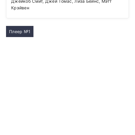
Джейкоб Смит, Джей Томас, Лиза Бейнс, Мэтт
Крэйвен
Плеер №1