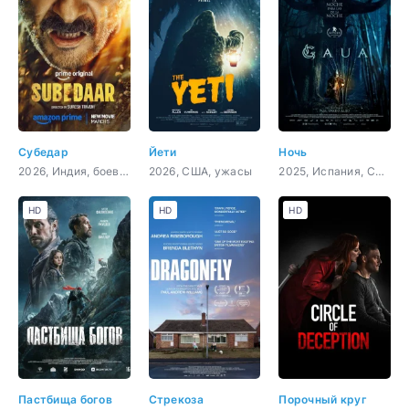
Субедар
Йети
Ночь
2026, Индия, боевик, драма
2026, США, ужасы
2025, Испания, США, ужасы, фэнтези
HD
HD
HD
Пастбища богов
Стрекоза
Порочный круг