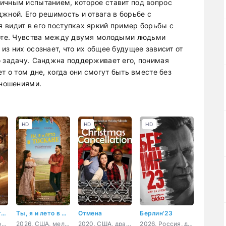
ичным испытанием, которое ставит под вопрос
жной. Его решимость и отвага в борьбе с
 видит в его поступках яркий пример борьбы с
аботе. Чувства между двумя молодыми людьми
из них осознает, что их общее будущее зависит от
ю задачу. Санджна поддерживает его, понимая
т о том дне, когда они смогут быть вместе без
тношениями.
HD
HD
HD
Клинки хранителей
Ты, я и лето в Тоскане
Отмена
Берлин'23
2026, Китай, боевик, фэнтези
2026, США, мелодрама, комедия
2020, США, драма
2026, Россия, детектив