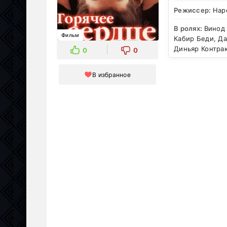
Режиссер:
Нар
В ролях:
Винод 
Фильм
Кабир Беди, Да
Диньяр Контра
0
0
В избранное