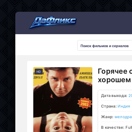
Мультсериалы
Горячее 
HD
хорошем 
Дата выхода:
2
Страна:
Индия
Жанр:
мелодр
В качестве:
Ful