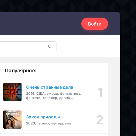
Войти
Популярное:
Очень странные дела
2016, США, ужасы, фантастика,
фэнтези, триллер, драма,
детектив
Закон природы
2026, Турция, мелодрама