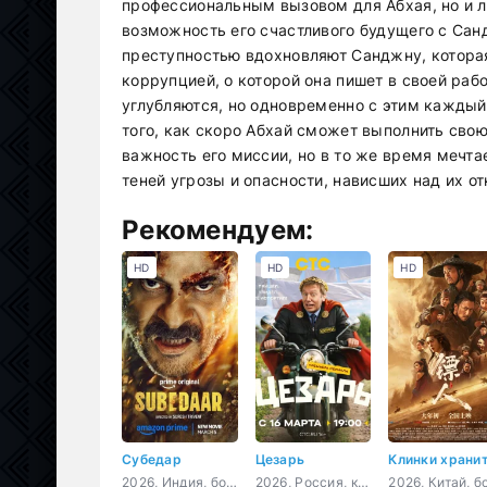
профессиональным вызовом для Абхая, но и л
возможность его счастливого будущего с Санд
преступностью вдохновляют Санджну, которая
коррупцией, о которой она пишет в своей р
углубляются, но одновременно с этим каждый 
того, как скоро Абхай сможет выполнить сво
важность его миссии, но в то же время мечтае
теней угрозы и опасности, нависших над их о
Рекомендуем:
HD
HD
HD
Субедар
Цезарь
2026, Индия, боевик, драма
2026, Россия, комедия