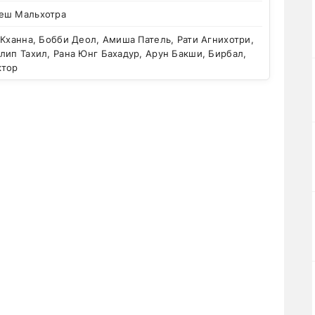
еш Мальхотра
Кханна, Бобби Деол, Амиша Патель, Рати Агнихотри,
лип Тахил, Рана Юнг Бахадур, Арун Бакши, Бирбал,
ктор