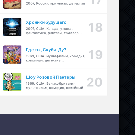
2007, Россия, криминал, детектив
Хроники будущего
2007, США, Канада, ужасы,
фантастика, фэнтези, триллер,
драма, детектив
Где ты, Скуби-Ду?
1969, США, мультфильм, комедия,
криминал, детектив,
приключения, семейный
Шоу Розовой Пантеры
1969, США, Великобритания,
мультфильм, комедия, семейный