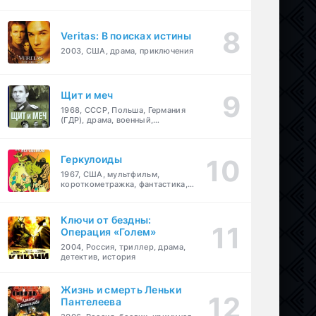
Veritas: В поисках истины
2003, США, драма, приключения
Щит и меч
1968, СССР, Польша, Германия
(ГДР), драма, военный,
приключения
Геркулоиды
1967, США, мультфильм,
короткометражка, фантастика,
приключения
Ключи от бездны:
Операция «Голем»
2004, Россия, триллер, драма,
детектив, история
Жизнь и смерть Леньки
Пантелеева