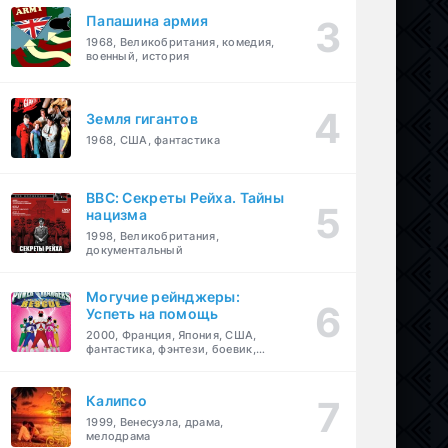
Папашина армия
1968, Великобритания, комедия,
военный, история
Земля гигантов
1968, США, фантастика
BBC: Секреты Рейха. Тайны
нацизма
1998, Великобритания,
документальный
Могучие рейнджеры:
Успеть на помощь
2000, Франция, Япония, США,
фантастика, фэнтези, боевик,
драма, приключения, семейный
Калипсо
1999, Венесуэла, драма,
мелодрама