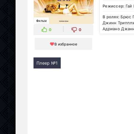
Режиссер:
Гай
В ролях:
Брюс Г
Фильм
Джинн Трипплхо
Адриано Джан
0
0
В избранное
Плеер №1