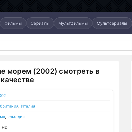
Фильмы
Сериалы
Мультфильмы
Мультсериалы
е морем (2002) смотреть в
качестве
002
британия
,
Италия
ама
,
комедия
l HD