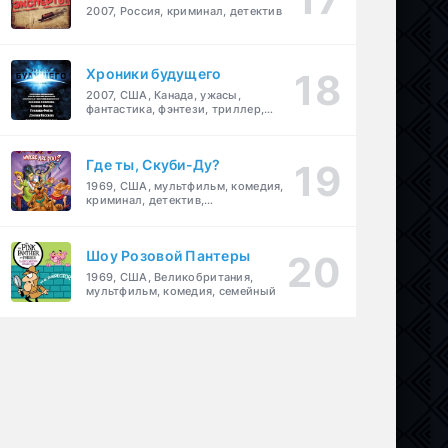
2007, Россия, криминал, детектив
Хроники будущего
2007, США, Канада, ужасы,
фантастика, фэнтези, триллер,
драма, детектив
Где ты, Скуби-Ду?
1969, США, мультфильм, комедия,
криминал, детектив,
приключения, семейный
Шоу Розовой Пантеры
1969, США, Великобритания,
мультфильм, комедия, семейный