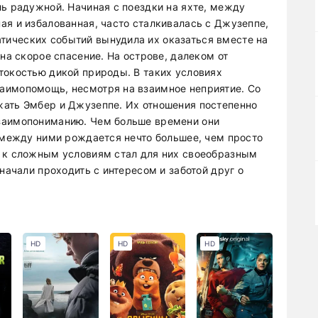
ль радужной. Начиная с поездки на яхте, между
ая и избалованная, часто сталкивалась с Джузеппе,
ических событий вынудила их оказаться вместе на
 на скорое спасение. На острове, далеком от
токостью дикой природы. В таких условиях
аимопомощь, несмотря на взаимное неприятие. Со
жать Эмбер и Джузеппе. Их отношения постепенно
заимопониманию. Чем больше времени они
о между ними рождается нечто большее, чем просто
и к сложным условиям стал для них своеобразным
начали проходить с интересом и заботой друг о
HD
HD
HD