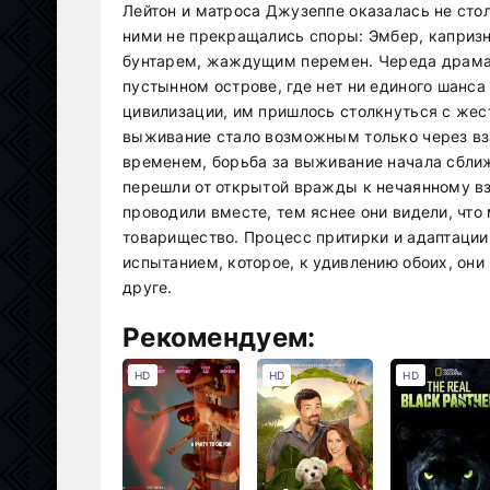
Лейтон и матроса Джузеппе оказалась не сто
ними не прекращались споры: Эмбер, капризн
бунтарем, жаждущим перемен. Череда драмат
пустынном острове, где нет ни единого шанса
цивилизации, им пришлось столкнуться с жес
выживание стало возможным только через вз
временем, борьба за выживание начала сбли
перешли от открытой вражды к нечаянному в
проводили вместе, тем яснее они видели, чт
товарищество. Процесс притирки и адаптаци
испытанием, которое, к удивлению обоих, они 
друге.
Рекомендуем:
HD
HD
HD