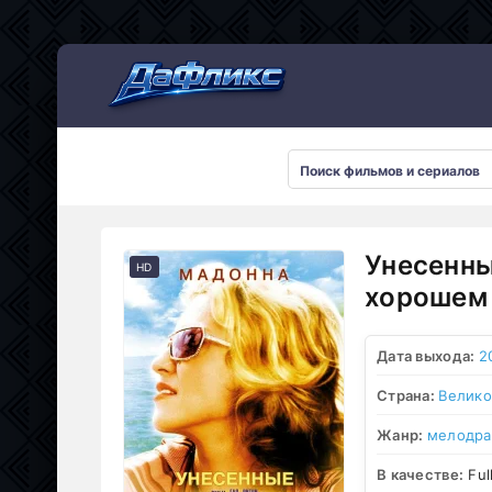
Мультсериалы
Унесенны
HD
хорошем 
Дата выхода:
2
Страна:
Велико
Жанр:
мелодр
В качестве:
Ful