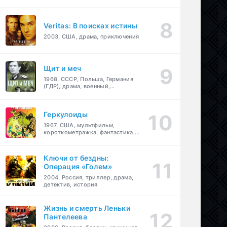
Veritas: В поисках истины
2003, США, драма, приключения
Щит и меч
1968, СССР, Польша, Германия
(ГДР), драма, военный,
приключения
Геркулоиды
1967, США, мультфильм,
короткометражка, фантастика,
приключения
Ключи от бездны:
Операция «Голем»
2004, Россия, триллер, драма,
детектив, история
Жизнь и смерть Леньки
Пантелеева