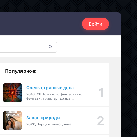
Войти
Популярное:
Очень странные дела
2016, США, ужасы, фантастика,
фэнтези, триллер, драма,
детектив
Закон природы
2026, Турция, мелодрама