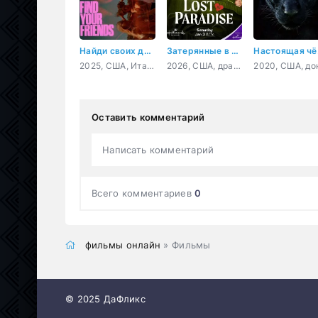
Найди своих друзей
Затерянные в раю
Нас
2025, США, Италия, триллер
2026, США, драма, мелодрама
Оставить комментарий
Написать комментарий
Всего комментариев
0
фильмы онлайн
» Фильмы
© 2025 ДаФликс