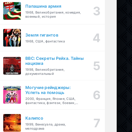
Папашина армия
1968, Великобритания, комедия,
военный, история
Земля гигантов
1968, США, фантастика
BBC: Секреты Рейха. Тайны
нацизма
1998, Великобритания,
документальный
Могучие рейнджеры:
Успеть на помощь
2000, Франция, Япония, США,
фантастика, фэнтези, боевик,
драма, приключения, семейный
Калипсо
1999, Венесуэла, драма,
мелодрама