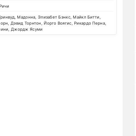
 Ричи
ринвуд, Мадонна, Элизабет Бэнкс, Майкл Битти,
рн, Дэвид Торнтон, Йорго Воягис, Рикардо Перна,
нини, Джордж Ясуми