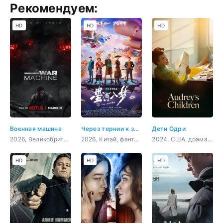
Рекомендуем:
HD
HD
HD
Военная машина
Через тернии к звёздам
Дети Одри
2026, Великобритания, Австралия, Новая Зеландия, США, фантастика, боевик
2026, Китай, фантастика, боевик, приключения, комедия
2024, США, драма, биография
HD
HD
HD