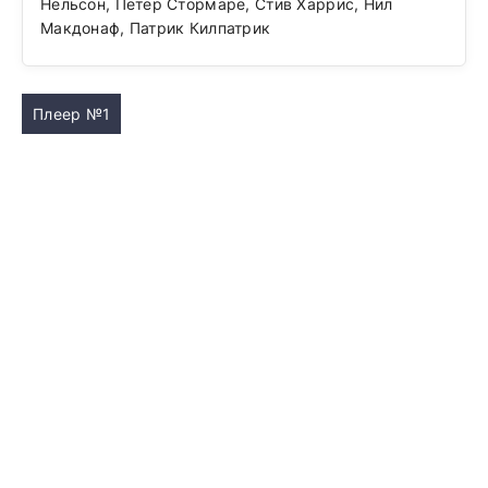
Нельсон, Петер Стормаре, Стив Харрис, Нил
Макдонаф, Патрик Килпатрик
Плеер №1