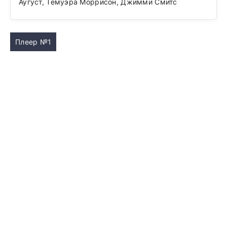
Аугуст, Темуэра Моррисон, Джимми Смитс
Плеер №1