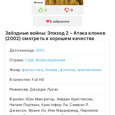
Фильм
0
0
В избранное
Звёздные войны: Эпизод 2 – Атака клонов
(2002) смотреть в хорошем качестве
Дата выхода:
2002
Страна:
США
,
Великобритания
Жанр:
фантастика
,
боевик
,
фэнтези
,
приключения
В качестве:
Full HD
Режиссер:
Джордж Лукас
В ролях:
Юэн Макгрегор, Хейден Кристенсен,
Натали Портман, Кристофер Ли, Сэмюэл Л.
Джексон, Фрэнк Оз, Иен Макдермид, Пернилла