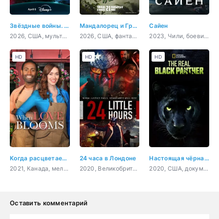
Звёздные войны. Дарт Мол: Повелитель теней
Мандалорец и Грогу
Сайен
2026, США, мультфильм, фантастика, боевик, приключения, семейный
2026, США, фантастика, фэнтези, боевик, приключения, семейный
2023, Чили, боевик, триллер
HD
HD
HD
Когда расцветает любовь
24 часа в Лондоне
Настоящая чёрная пантера
2021, Канада, мелодрама, комедия
2020, Великобритания, боевик, триллер, драма, криминал
2020, США, документальный, короткометражка
Оставить комментарий