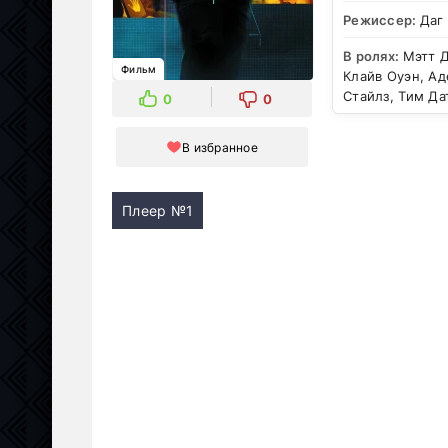
Режиссер:
Даг
В ролях:
Мэтт Д
Фильм
Клайв Оуэн, А
Стайлз, Тим Да
0
0
В избранное
Плеер №1