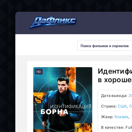
Мультсериалы
Идентифи
HD
в хороше
Дата выхода:
2
Страна:
США
,
Г
Жанр:
боевик
,
В качестве:
Ful