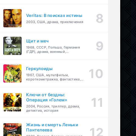
Veritas: В поисках истины
2003, США, драма, приключения
Щит и меч
1968, СССР, Польша, Германия
(ГДР), драма, военный,
приключения
Геркулоиды
1967, США, мультфильм,
короткометражка, фантастика,
приключения
Ключи от бездны:
Операция «Голем»
2004, Россия, триллер, драма,
детектив, история
Жизнь и смерть Леньки
Пантелеева