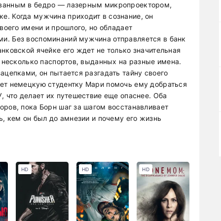
ованным в бедро — лазерным микропроектором,
. Когда мужчина приходит в сознание, он
своего имени и прошлого, но обладает
и. Без воспоминаний мужчина отправляется в банк
нковской ячейке его ждет не только значительная
и несколько паспортов, выданных на разные имена.
ацепками, он пытается разгадать тайну своего
ает немецкую студентку Мари помочь ему добраться
, что делает их путешествие еще опаснее. Оба
оров, пока Борн шаг за шагом восстанавливает
ь, кем он был до амнезии и почему его жизнь
HD
HD
HD