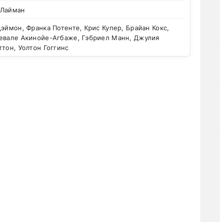
 Лайман
эймон, Франка Потенте, Крис Купер, Брайан Кокс,
девале Акинойе-Агбаже, Гэбриел Манн, Джулия
ттон, Уолтон Гоггинс