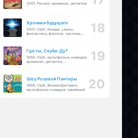
2007, Россия, криминал, детектив
Хроники будущего
2007, США, Канада, ужасы,
фантастика, фэнтези, триллер,
драма, детектив
Где ты, Скуби-Ду?
1969, США, мультфильм, комедия,
криминал, детектив,
приключения, семейный
Шоу Розовой Пантеры
1969, США, Великобритания,
мультфильм, комедия, семейный