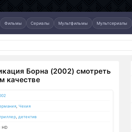
Фильмы
Сериалы
Мультфильмы
Мультсериалы
кация Борна (2002) смотреть
м качестве
002
ермания
,
Чехия
триллер
,
детектив
l HD