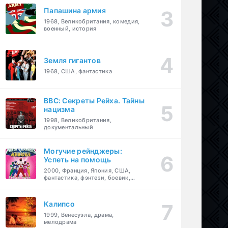
Папашина армия
1968, Великобритания, комедия,
военный, история
Земля гигантов
1968, США, фантастика
BBC: Секреты Рейха. Тайны
нацизма
1998, Великобритания,
документальный
Могучие рейнджеры:
Успеть на помощь
2000, Франция, Япония, США,
фантастика, фэнтези, боевик,
драма, приключения, семейный
Калипсо
1999, Венесуэла, драма,
мелодрама