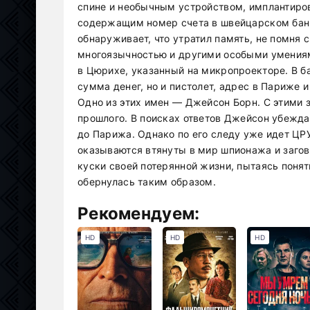
спине и необычным устройством, имплантир
содержащим номер счета в швейцарском банке
обнаруживает, что утратил память, не помня 
многоязычностью и другими особыми умениям
в Цюрихе, указанный на микропроекторе. В ба
сумма денег, но и пистолет, адрес в Париже 
Одно из этих имен — Джейсон Борн. С этими з
прошлого. В поисках ответов Джейсон убежд
до Парижа. Однако по его следу уже идет ЦРУ
оказываются втянуты в мир шпионажа и загов
куски своей потерянной жизни, пытаясь понят
обернулась таким образом.
Рекомендуем:
HD
HD
HD