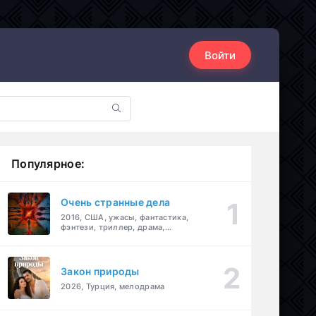
Войти
Популярное:
Очень странные дела
2016, США, ужасы, фантастика,
фэнтези, триллер, драма,
детектив
Закон природы
2026, Турция, мелодрама