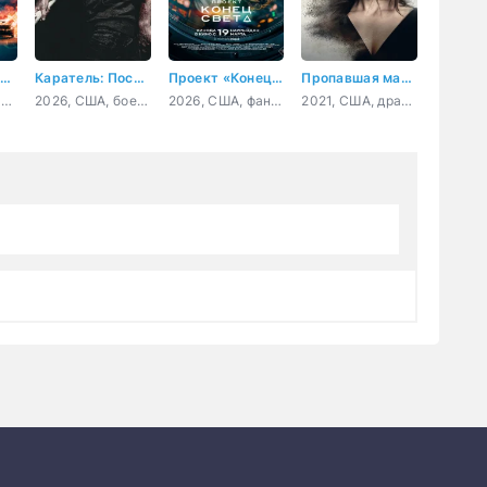
Мы умрем сегодня ночью
Каратель: Последнее убийство
Проект «Конец света»
Пропавшая мать: Исчезновение Дженнифер Дулос
2025, Швеция, боевик, триллер, криминал
2026, США, боевик, триллер, драма, криминал, приключения
2026, США, фантастика, триллер, драма, приключения, комедия
2021, США, драма, криминал