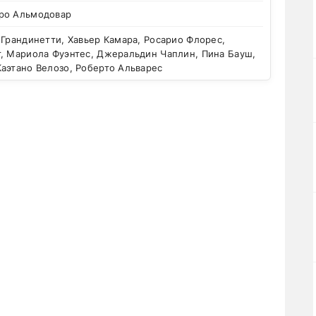
ро Альмодовар
Грандинетти, Хавьер Камара, Росарио Флорес,
г, Мариола Фуэнтес, Джеральдин Чаплин, Пина Бауш,
аэтано Велозо, Роберто Альварес