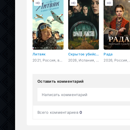
HD
HD
HD
Литвяк
Скрытое убийство
Рада
2021, Россия, военный, история, биография
2026, Испания, Аргентина, триллер, криминал, детектив
2026, Росси
Оставить комментарий
Написать комментарий
Всего комментариев
0