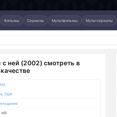
Фильмы
Сериалы
Мультфильмы
Мультсериалы
 с ней (2002) смотреть в
качестве
002
ия
,
США
елодрама
l HD