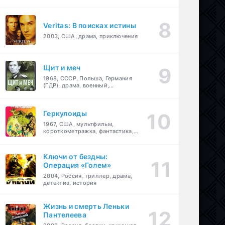
Veritas: В поисках истины
2003, США, драма, приключения
Щит и меч
1968, СССР, Польша, Германия
(ГДР), драма, военный,
приключения
Геркулоиды
1967, США, мультфильм,
короткометражка, фантастика,
приключения
Ключи от бездны:
Операция «Голем»
2004, Россия, триллер, драма,
детектив, история
Жизнь и смерть Леньки
Пантелеева