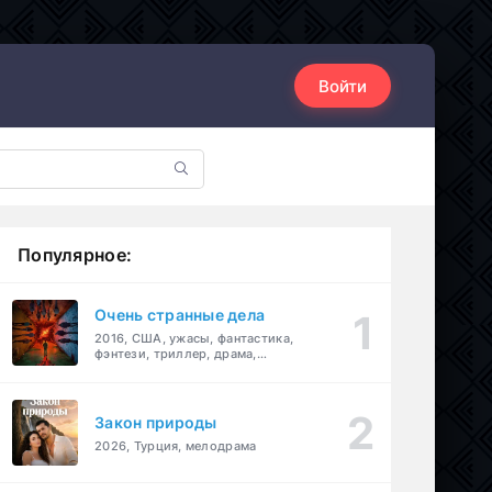
Войти
Популярное:
Очень странные дела
2016, США, ужасы, фантастика,
фэнтези, триллер, драма,
детектив
Закон природы
2026, Турция, мелодрама