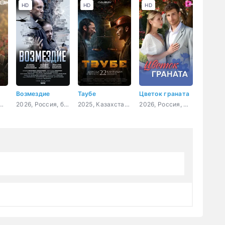
HD
HD
HD
Возмездие
Таубе
Цветок граната
я, мелодрама, детектив, криминал
2026, Россия, боевик, драма
2025, Казахстан, драма
2026, Россия, мелодрама