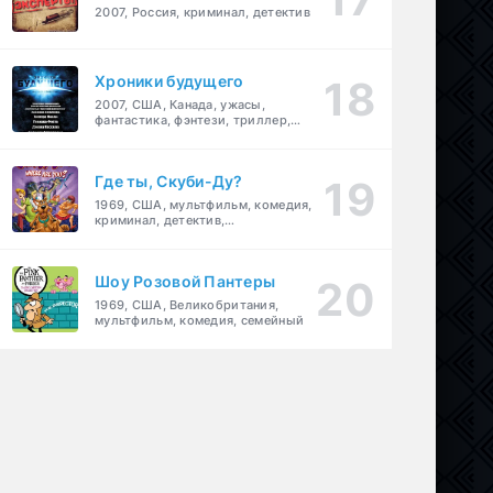
2007, Россия, криминал, детектив
Хроники будущего
2007, США, Канада, ужасы,
фантастика, фэнтези, триллер,
драма, детектив
Где ты, Скуби-Ду?
1969, США, мультфильм, комедия,
криминал, детектив,
приключения, семейный
Шоу Розовой Пантеры
1969, США, Великобритания,
мультфильм, комедия, семейный