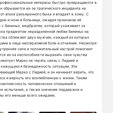
 профессиональные интересы быстро превращаются в
н обрывается из-за трагического инцидента на
от атаки разъяренного быка и впадает в кому. С
дни и ночи в больнице, ожидая признаков её
 с Бениньо, медбратом, который ухаживает за
была предметом неразделенной любви Бениньо на
ьства сближают двух мужчин, каждый из которых
ами в лице неотвратимой боли и отчаяния. Несмотря
нутренняя сила и положительный настрой помогают
ся из-за неспособности выразить свои чувства
оветует Марко не терять связь с Лидией и
а кажущуюся безнадежность ситуации. Эти
вающей Марко с Лидией, и он начинает верить, что
еса и вернуть его возлюбленную к жизни. Таким
комплексность человеческих отношений и
е испытания, а также значение поддержки и
 мы его меньше всего ожидаем.