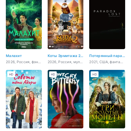
Малахит
Коты Эрмитажа 2. Тайна египетского зала
Потерянный парадокс
2026, Россия, фэнтези, приключения, семейный
2026, Россия, мультфильм, семейный, приключения
2021, США, фантастика, комедия
HD
HD
HD