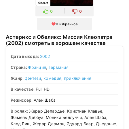
Фильм
0
0
В избранное
Астерикс и Обеликс: Миссия Клеопатра
(2002) смотреть в хорошем качестве
Дата выхода:
2002
Страна:
Франция
,
Германия
Жанр:
фэнтези
,
комедия
,
приключения
В качестве:
Full HD
Режиссер:
Ален Шаба
В ролях:
Жерар Депардье, Кристиан Клавье,
Жамель Деббуз, Моника Беллуччи, Ален Шаба,
Клод Риш, Жерар Дармон, Эдуард Баэр, Дьедонне,