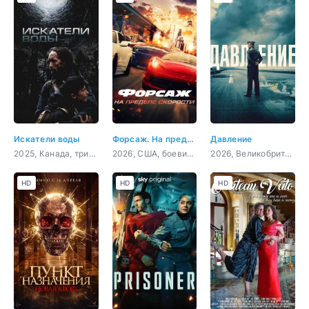
Искатели воды
Форсаж. На пределе скорости
Давление
2025, Канада, триллер
2026, США, боевик, криминал
2026, Великобритания, Франция, США, триллер, драма, военный, история
HD
HD
HD