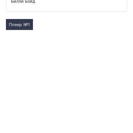
Билли Бойд
Плеер №1