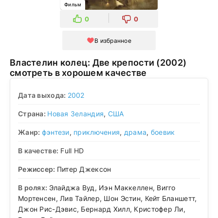
Фильм
0
0
В избранное
Властелин колец: Две крепости (2002)
смотреть в хорошем качестве
Дата выхода:
2002
Страна:
Новая Зеландия
,
США
Жанр:
фэнтези
,
приключения
,
драма
,
боевик
В качестве:
Full HD
Режиссер:
Питер Джексон
В ролях:
Элайджа Вуд, Иэн Маккеллен, Вигго
Мортенсен, Лив Тайлер, Шон Эстин, Кейт Бланшетт,
Джон Рис-Дэвис, Бернард Хилл, Кристофер Ли,