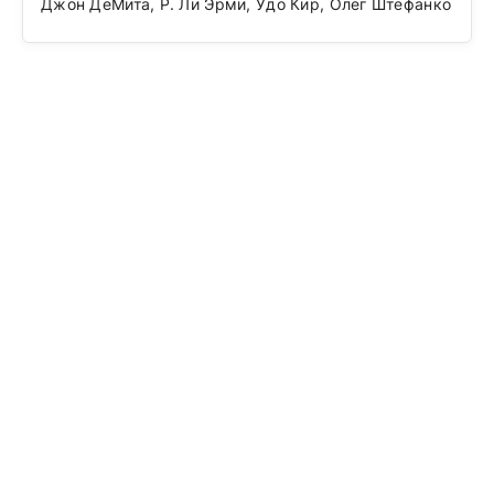
Джон ДеМита, Р. Ли Эрми, Удо Кир, Олег Штефанко