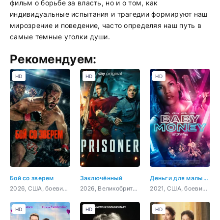
фильм о борьбе за власть, но и о том, как
индивидуальные испытания и трагедии формируют наш
мирозрение и поведение, часто определяя наш путь в
самые темные уголки души.
Рекомендуем:
HD
HD
HD
Бой со зверем
Заключённый
Деньги для малышки
2026, США, боевик, драма, спорт
2026, Великобритания, боевик, триллер, криминал
2021, США, боевик, триллер
HD
HD
HD