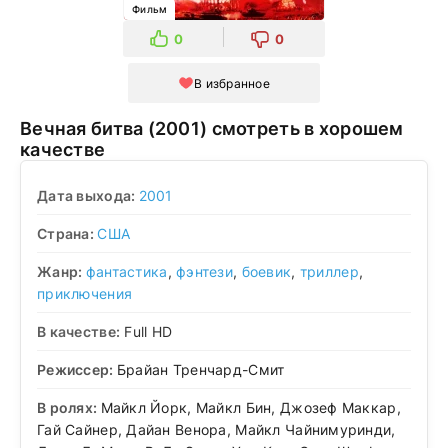
Фильм
0
0
В избранное
Вечная битва (2001) смотреть в хорошем
качестве
Дата выхода:
2001
Страна:
США
Жанр:
фантастика
,
фэнтези
,
боевик
,
триллер
,
приключения
В качестве:
Full HD
Режиссер:
Брайан Тренчард-Смит
В ролях:
Майкл Йорк, Майкл Бин, Джозеф Маккар,
Гай Сайнер, Дайан Венора, Майкл Чайнимуринди,