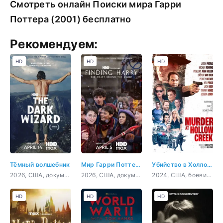
Смотреть онлайн Поиски мира Гарри
Поттера (2001) бесплатно
Рекомендуем:
HD
HD
HD
Тёмный волшебник
Мир Гарри Поттера: Мастерство, стоящее за магией
Убийство в Холлоу Крик
2026, США, документальный, биография
2026, США, документальный, короткометражка
2024, США, боевик, триллер, комедия
HD
HD
HD