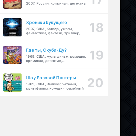
2007, Россия, криминал, детектив
Хроники будущего
2007, США, Канада, ужасы,
фантастика, фэнтези, триллер,
драма, детектив
Где ты, Скуби-Ду?
1969, США, мультфильм, комедия,
криминал, детектив,
приключения, семейный
Шоу Розовой Пантеры
1969, США, Великобритания,
мультфильм, комедия, семейный