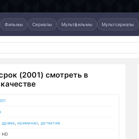
Фильмы
Сериалы
Мультфильмы
Мультсериалы
срок (2001) смотреть в
качестве
001
я
,
драма
,
криминал
,
детектив
l HD