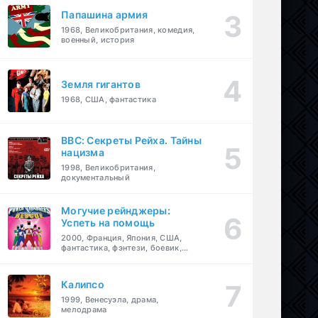
Папашина армия
1968, Великобритания, комедия,
военный, история
Земля гигантов
1968, США, фантастика
BBC: Секреты Рейха. Тайны
нацизма
1998, Великобритания,
документальный
Могучие рейнджеры:
Успеть на помощь
2000, Франция, Япония, США,
фантастика, фэнтези, боевик,
драма, приключения, семейный
Калипсо
1999, Венесуэла, драма,
мелодрама