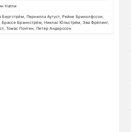
ин Натли
 Бергстрём, Пернилла Аугуст, Рейне Бринолфссон,
, Брассе Брэннстрём, Никлас Юльстрём, Эва Фрёлинг,
ст, Томас Понтен, Петер Андерссон