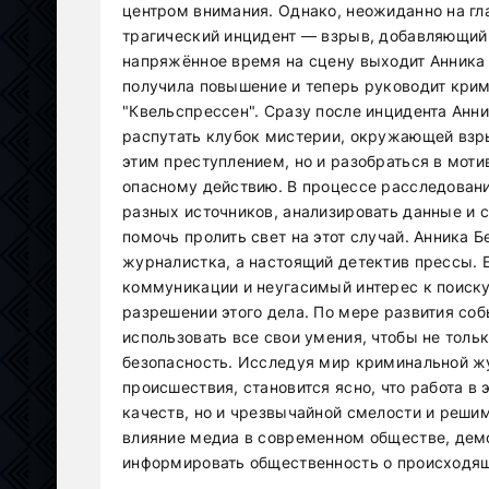
центром внимания. Однако, неожиданно на г
трагический инцидент — взрыв, добавляющий 
напряжённое время на сцену выходит Анника 
получила повышение и теперь руководит крим
"Квельспрессен". Сразу после инцидента Анн
распутать клубок мистерии, окружающей взрыв
этим преступлением, но и разобраться в моти
опасному действию. В процессе расследован
разных источников, анализировать данные и 
помочь пролить свет на этот случай. Анника Б
журналистка, а настоящий детектив прессы. 
коммуникации и неугасимый интерес к поиск
разрешении этого дела. По мере развития соб
использовать все свои умения, чтобы не тольк
безопасность. Исследуя мир криминальной жу
происшествия, становится ясно, что работа в
качеств, но и чрезвычайной смелости и реши
влияние медиа в современном обществе, демо
информировать общественность о происходящ