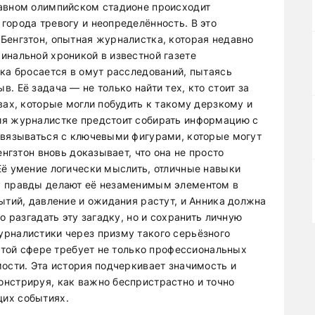
лавном олимпийском стадионе происходит
города тревогу и неопределённость. В это
Бенгзтон, опытная журналистка, которая недавно
инальной хроникой в известной газете
ика бросается в омут расследований, пытаясь
. Её задача — не только найти тех, кто стоит за
вах, которые могли побудить к такому дерзкому и
ия журналистке предстоит собирать информацию с
связываться с ключевыми фигурами, которые могут
енгзтон вновь доказывает, что она не просто
Её умение логически мыслить, отличные навыки
у правды делают её незаменимым элементом в
ытий, давление и ожидания растут, и Анника должна
о разгадать эту загадку, но и сохранить личную
рналистики через призму такого серьёзного
 этой сфере требует не только профессиональных
мости. Эта история подчеркивает значимость и
нстрируя, как важно беспристрастно и точно
их событиях.