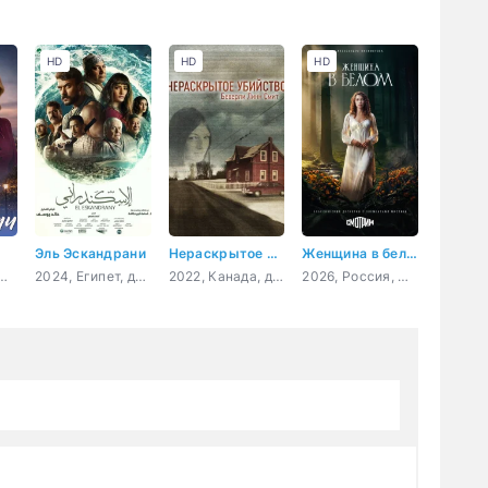
HD
HD
HD
Эль Эскандрани
Нераскрытое убийство Беверли Линн Смит
Женщина в белом
Россия, мелодрама
2024, Египет, драма, боевик
2022, Канада, документальный, криминал, детектив
2026, Россия, мелодрама, детектив