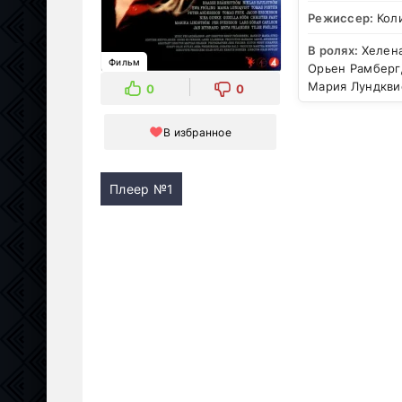
Режиссер:
Кол
В ролях:
Хелена
Фильм
Орьен Рамберг
Мария Лундкви
0
0
В избранное
Плеер №1