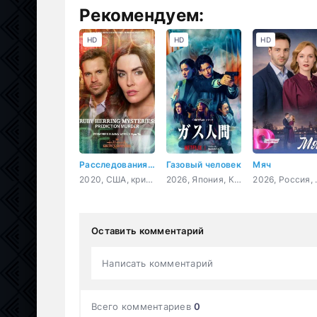
Рекомендуем:
HD
HD
HD
Расследования Руби Херринг: Предсказание убийства
Газовый человек
Мяч
2020, США, криминал, детектив
2026, Япония, Корея Южная, детектив, триллер, фантастика
2026, 
Оставить комментарий
Написать комментарий
Всего комментариев
0