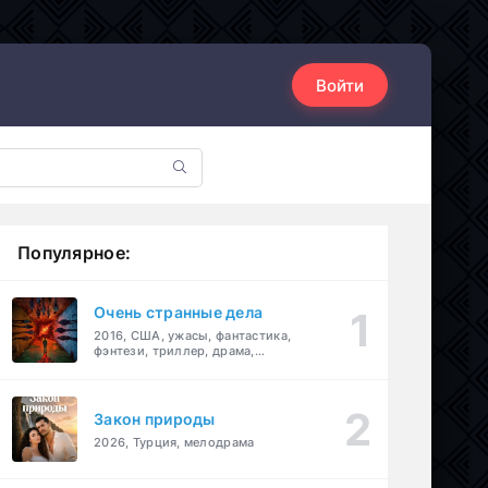
Войти
Популярное:
Очень странные дела
2016, США, ужасы, фантастика,
фэнтези, триллер, драма,
детектив
Закон природы
2026, Турция, мелодрама