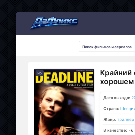
Мультсериалы
Крайний 
HD
хорошем 
Дата выхода:
2
Страна:
Швеци
Жанр:
триллер
В качестве:
Ful