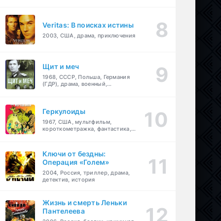
Veritas: В поисках истины
2003, США, драма, приключения
Щит и меч
1968, СССР, Польша, Германия
(ГДР), драма, военный,
приключения
Геркулоиды
1967, США, мультфильм,
короткометражка, фантастика,
приключения
Ключи от бездны:
Операция «Голем»
2004, Россия, триллер, драма,
детектив, история
Жизнь и смерть Леньки
Пантелеева