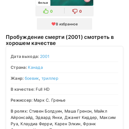
Фильм
0
0
В избранное
Пробуждение смерти (2001) смотреть в
хорошем качестве
Дата выхода:
2001
Страна:
Канада
Жанр:
боевик
,
триллер
В качестве:
Full HD
Режиссер:
Марк С. Гренье
В ролях:
Стивен Болдуин, Маша Гренон, Майкл
Айронсайд, Эдвард Янки, Джанет Киддер, Максим
Руа, Клаудиа Ферри, Карен Элкин, Фрэнк