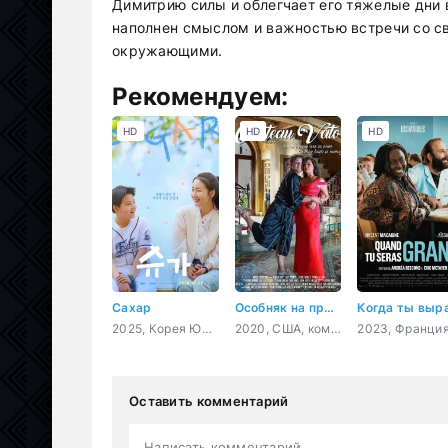
Димитрию силы и облегчает его тяжелые дни
наполнен смыслом и важностью встречи со с
окружающими.
Рекомендуем:
HD
HD
HD
Сахар
Особняк на прокат
2025, Корея Южная, драма
2020, США, комедия
Оставить комментарий
Написать комментарий