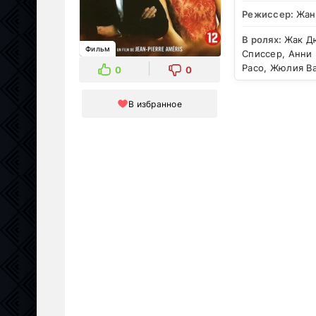
Режиссер:
Жан
В ролях:
Жак Д
Фильм
Списсер, Анни 
Расо, Жюлия В
0
0
В избранное