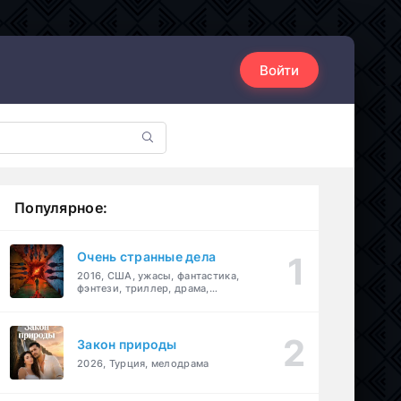
Войти
Популярное:
Очень странные дела
2016, США, ужасы, фантастика,
фэнтези, триллер, драма,
детектив
Закон природы
2026, Турция, мелодрама