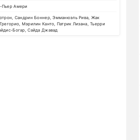
-Пьер Амери
ютрон, Сандрин Боннер, Эмманюэль Рива, Жак
Грегорио, Мэрилин Канто, Патрик Лизана, Тьерри
айдис-Богар, Сайда Джавад