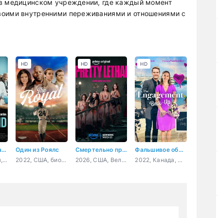
 в медицинском учреждении, где каждый момент
воими внутренними переживаниями и отношениями с
HD
HD
HD
Когда ты вырастешь
Один из Роялс
Смертельно прекрасна
Фальшивое обручение
2023, Франция, драма, комедия
2022, США, биография, спорт
2026, США, Великобритания, боевик, комедия, триллер
2022, Канада, мелодрама, комедия