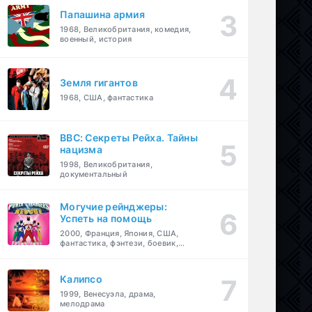
Папашина армия
1968, Великобритания, комедия,
военный, история
Земля гигантов
1968, США, фантастика
BBC: Секреты Рейха. Тайны
нацизма
1998, Великобритания,
документальный
Могучие рейнджеры:
Успеть на помощь
2000, Франция, Япония, США,
фантастика, фэнтези, боевик,
драма, приключения, семейный
Калипсо
1999, Венесуэла, драма,
мелодрама