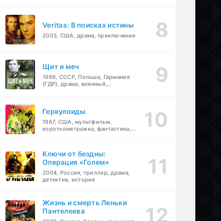
Veritas: В поисках истины
2003, США, драма, приключения
Щит и меч
1968, СССР, Польша, Германия
(ГДР), драма, военный,
приключения
Геркулоиды
1967, США, мультфильм,
короткометражка, фантастика,
приключения
Ключи от бездны:
Операция «Голем»
2004, Россия, триллер, драма,
детектив, история
Жизнь и смерть Леньки
Пантелеева