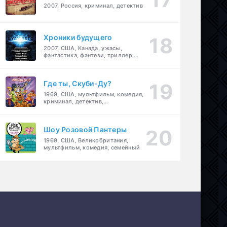
2007, Россия, криминал, детектив
Хроники будущего
2007, США, Канада, ужасы,
фантастика, фэнтези, триллер,
драма, детектив
Где ты, Скуби-Ду?
1969, США, мультфильм, комедия,
криминал, детектив,
приключения, семейный
Шоу Розовой Пантеры
1969, США, Великобритания,
мультфильм, комедия, семейный