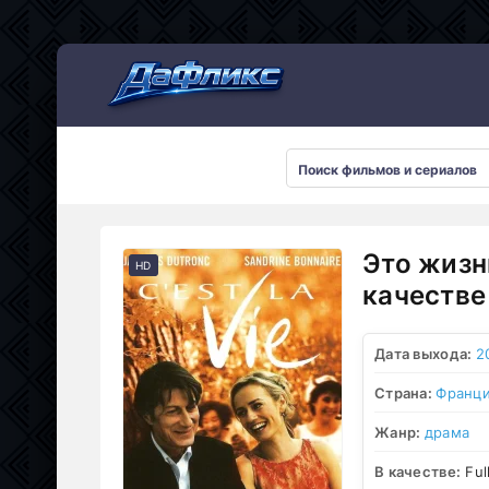
Мультсериалы
Это жизн
HD
качестве
Дата выхода:
2
Страна:
Франц
Жанр:
драма
В качестве:
Ful