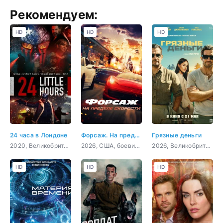
Рекомендуем:
HD
HD
HD
24 часа в Лондоне
Форсаж. На пределе скорости
Грязные деньги
2020, Великобритания, боевик, триллер, драма, криминал
2026, США, боевик, криминал
2026, Великобритания, США, боевик, триллер
HD
HD
HD