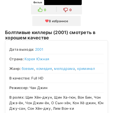
Фильм
0
0
В избранное
Болтливые киллеры (2001) смотреть в
хорошем качестве
Дата выхода:
2001
Страна:
Корея Южная
Жанр:
боевик
,
комедия
,
мелодрама
,
криминал
В качестве:
Full HD
Режиссер:
Чан Джин
В ролях:
Щин Хён-джун, Щин Ха-гюн, Вон Бин, Чон
Джэ-ён, Чон Джин-ён, О Сын-хён, Кон Хё-джин, Юн
Джу-сан, Сон Хён-джу, Лим Вон-хи