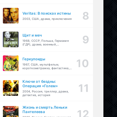
Veritas: В поисках истины
2003, США, драма, приключения
Щит и меч
1968, СССР, Польша, Германия
(ГДР), драма, военный,
приключения
Геркулоиды
1967, США, мультфильм,
короткометражка, фантастика,
приключения
Ключи от бездны:
Операция «Голем»
2004, Россия, триллер, драма,
детектив, история
Жизнь и смерть Леньки
Пантелеева