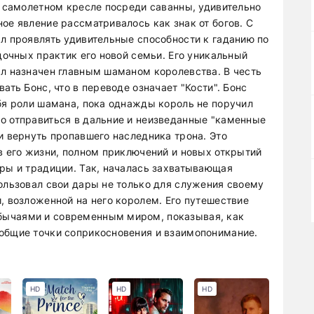
в самолетном кресле посреди саванны, удивительно
ое явление рассматривалось как знак от богов. С
ал проявлять удивительные способности к гаданию по
адочных практик его новой семьи. Его уникальный
ыл назначен главным шаманом королевства. В честь
ать Бонс, что в переводе означает "Кости". Бонс
ебя роли шамана, пока однажды король не поручил
о отправиться в дальние и неизведанные "каменные
и вернуть пропавшего наследника трона. Это
в его жизни, полном приключений и новых открытий
уры и традиции. Так, началась захватывающая
пользовал свои дары не только для служения своему
, возложенной на него королем. Его путешествие
бычаями и современным миром, показывая, как
общие точки соприкосновения и взаимопонимание.
HD
HD
HD