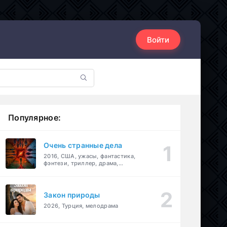
Войти
Популярное:
Очень странные дела
2016, США, ужасы, фантастика,
фэнтези, триллер, драма,
детектив
Закон природы
2026, Турция, мелодрама