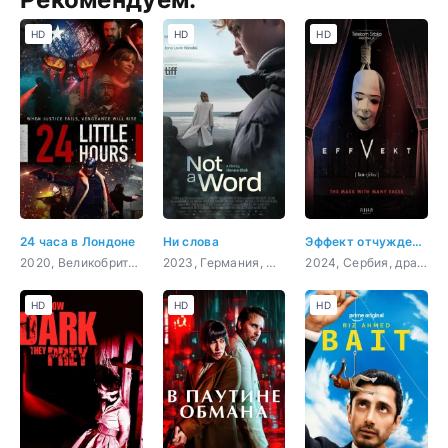
HD
HD
HD
24 часа в Лондоне
Ни слова
Эффект отчуждения
2020, Великобритания, боевик, триллер, драма, криминал
2023, Германия, Словения, Франция, драма
2024, Сербия, драма
HD
HD
HD