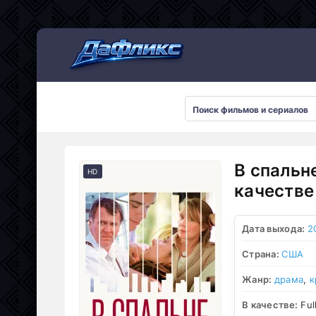
Мультсериалы
В спальн
HD
качестве
Дата выхода:
2
Страна:
США
Жанр:
драма
,
к
В качестве:
Ful