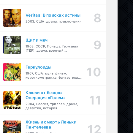
Veritas: В поисках истины
2003, США, драма, приключения
Щит и меч
1968, СССР, Польша, Германия
(ГДР), драма, военный,
приключения
Геркулоиды
1967, США, мультфильм,
короткометражка, фантастика,
приключения
Ключи от бездны:
Операция «Голем»
2004, Россия, триллер, драма,
детектив, история
Жизнь и смерть Леньки
Пантелеева