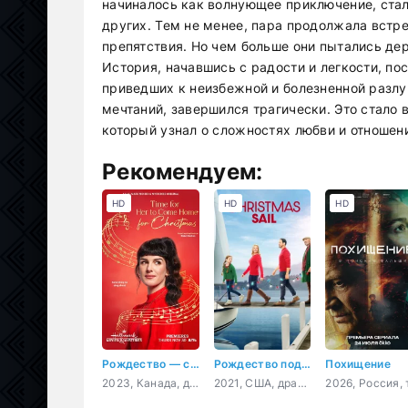
начиналось как волнующее приключение, ста
других. Тем не менее, пара продолжала встр
препятствия. Но чем больше они пытались дер
История, начавшись с радости и легкости, п
приведших к неизбежной и болезненной разлу
мечтаний, завершился трагически. Это стало
который узнал о сложностях любви и отношени
Рекомендуем:
HD
HD
HD
Рождество — самое время вернуться домой
Рождество под парусом
Похищение
2023, Канада, драма, мелодрама
2021, США, драма, мелодрама