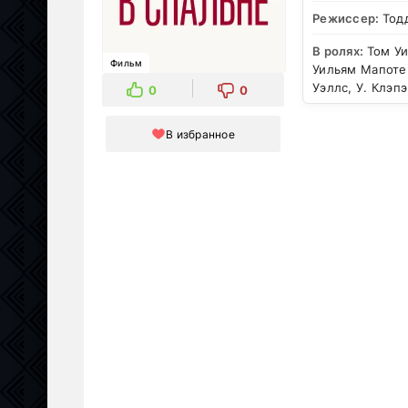
Режиссер:
Тод
В ролях:
Том Уи
Фильм
Уильям Мапотер
Уэллс, У. Клэ
0
0
В избранное