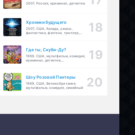
2007, Россия, криминал, детектив
Хроники будущего
2007, США, Канада, ужасы,
фантастика, фэнтези, триллер,
драма, детектив
Где ты, Скуби-Ду?
1969, США, мультфильм, комедия,
криминал, детектив,
приключения, семейный
Шоу Розовой Пантеры
1969, США, Великобритания,
мультфильм, комедия, семейный