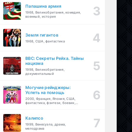
Папашина армия
1968, Великобритания, комедия,
военный, история
Земля гигантов
1968, США, фантастика
BBC: Секреты Рейха. Тайны
нацизма
1998, Великобритания,
документальный
Могучие рейнджеры:
Успеть на помощь
2000, Франция, Япония, США,
фантастика, фэнтези, боевик,
драма, приключения, семейный
Калипсо
1999, Венесуэла, драма,
мелодрама