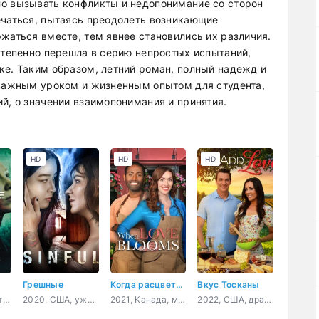
ло вызывать конфликты и недопонимание со сторон
ечаться, пытаясь преодолеть возникающие
жаться вместе, тем явнее становились их различия.
остепенно перешла в серию непростых испытаний,
ке. Таким образом, летний роман, полный надежд и
 важным уроком и жизненным опытом для студента,
й, о значении взаимопонимания и принятия.
HD
HD
HD
Грешные
Когда расцветает любовь
Вкус Тосканы
2026, Россия, триллер, детектив
2020, США, ужасы, триллер
2021, Канада, мелодрама, комедия
2022, США, драма, мелодрама, комедия