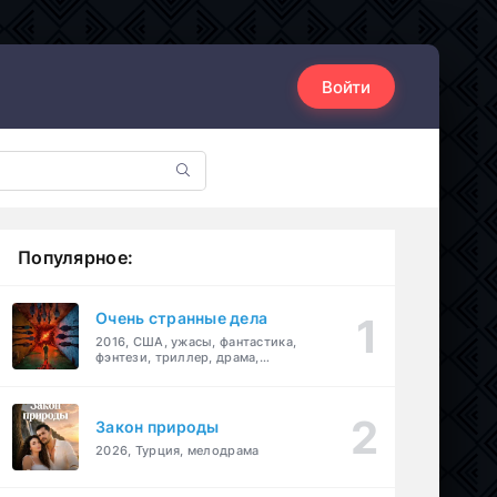
Войти
Популярное:
Очень странные дела
2016, США, ужасы, фантастика,
фэнтези, триллер, драма,
детектив
Закон природы
2026, Турция, мелодрама