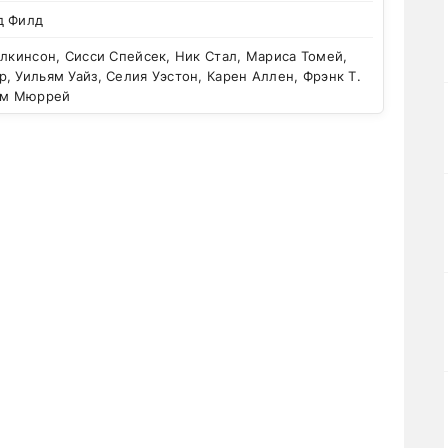
д Филд
лкинсон, Сисси Спейсек, Ник Стал, Мариса Томей,
, Уильям Уайз, Селия Уэстон, Карен Аллен, Фрэнк Т.
пэм Мюррей