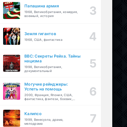
Папашина армия
1968, Великобритания, комедия,
военный, история
Земля гигантов
1968, США, фантастика
BBC: Секреты Рейха. Тайны
нацизма
1998, Великобритания,
документальный
Могучие рейнджеры:
Успеть на помощь
2000, Франция, Япония, США,
фантастика, фэнтези, боевик,
драма, приключения, семейный
Калипсо
1999, Венесуэла, драма,
мелодрама