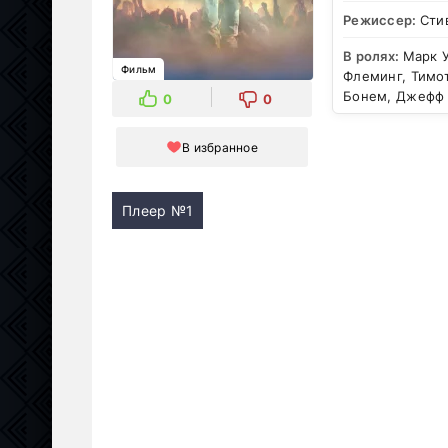
Режиссер:
Сти
В ролях:
Марк 
Фильм
Флеминг, Тимот
Бонем, Джефф 
0
0
В избранное
Плеер №1