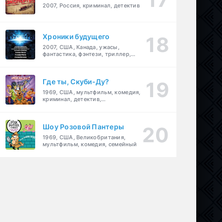
2007, Россия, криминал, детектив
Хроники будущего
2007, США, Канада, ужасы,
фантастика, фэнтези, триллер,
драма, детектив
Где ты, Скуби-Ду?
1969, США, мультфильм, комедия,
криминал, детектив,
приключения, семейный
Шоу Розовой Пантеры
1969, США, Великобритания,
мультфильм, комедия, семейный