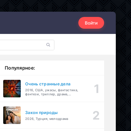
Войти
Популярное:
Очень странные дела
2016, США, ужасы, фантастика,
фэнтези, триллер, драма,
детектив
Закон природы
2026, Турция, мелодрама