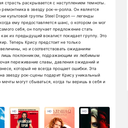
ая страсть раскрывается с наступлением темноты.
 ремонтника в звезду рок-н-ролла. Он является
ни культовой группы Steel Dragon — легенды
когда ему предоставляется шанс, о котором он мог
самого себя, он получает предложение стать
 как их предыдущий вокалист покидает группу. Это
ир. Теперь Крису предстоит не только
 величины, но и соответствовать ожиданиям
был лишь поклонником, подражающим их любимым
лючая переживание славы, давления ожиданий и
знесе, который не всегда прощает ошибки. Эта
на звезду рок-сцены подарит Крису уникальный
о мечты могут сбываться, когда ты веришь в себя и
HD
HD
HD