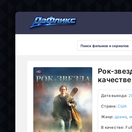
Мультсериалы
Рок-звез
HD
качестве
Дата выхода:
2
Страна:
США
Жанр:
драма
,
м
В качестве:
Ful