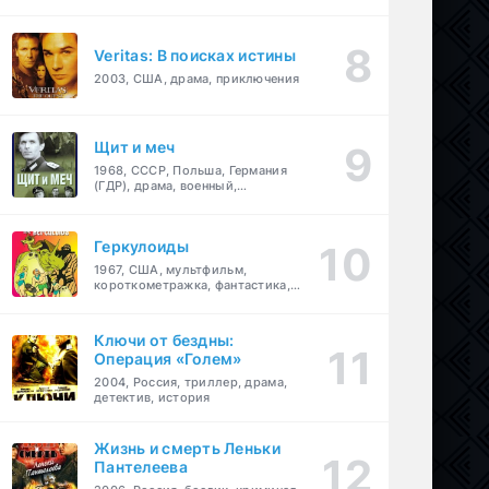
Veritas: В поисках истины
2003, США, драма, приключения
Щит и меч
1968, СССР, Польша, Германия
(ГДР), драма, военный,
приключения
Геркулоиды
1967, США, мультфильм,
короткометражка, фантастика,
приключения
Ключи от бездны:
Операция «Голем»
2004, Россия, триллер, драма,
детектив, история
Жизнь и смерть Леньки
Пантелеева