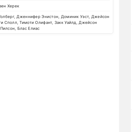
вен Херек
Уолберг, Дженнифер Энистон, Доминик Уэст, Джейсон
и Сполл, Тимоти Олифант, Закк Уайлд, Джейсон
Пилсон, Блас Елиас