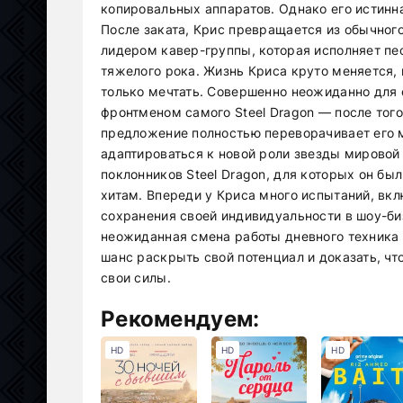
копировальных аппаратов. Однако его истинн
После заката, Крис превращается из обычного
лидером кавер-группы, которая исполняет пес
тяжелого рока. Жизнь Криса круто меняется, 
только мечтать. Совершенно неожиданно для 
фронтменом самого Steel Dragon — после того
предложение полностью переворачивает его м
адаптироваться к новой роли звезды мировой
поклонников Steel Dragon, для которых он 
хитам. Впереди у Криса много испытаний, вк
сохранения своей индивидуальности в шоу-би
неожиданная смена работы дневного техника 
шанс раскрыть свой потенциал и доказать, чт
свои силы.
Рекомендуем:
HD
HD
HD