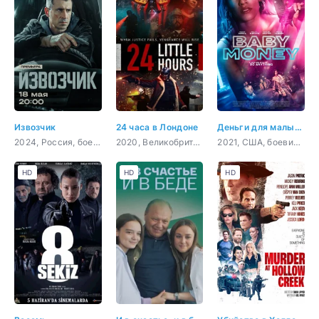
Извозчик
24 часа в Лондоне
Деньги для малышки
2024, Россия, боевик, детектив, криминал
2020, Великобритания, боевик, триллер, драма, криминал
2021, США, боевик, триллер
HD
HD
HD