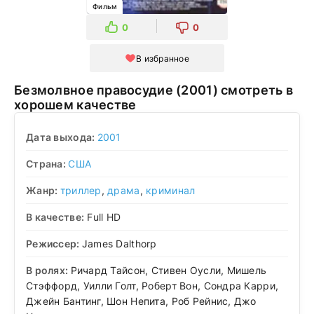
Фильм
0
0
В избранное
Безмолвное правосудие (2001) смотреть в
хорошем качестве
Дата выхода:
2001
Страна:
США
Жанр:
триллер
,
драма
,
криминал
В качестве:
Full HD
Режиссер:
James Dalthorp
В ролях:
Ричард Тайсон, Стивен Оусли, Мишель
Стэффорд, Уилли Голт, Роберт Вон, Сондра Карри,
Джейн Бантинг, Шон Непита, Роб Рейнис, Джо