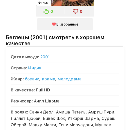
Фильм
0
0
В избранное
Беглецы (2001) смотреть в хорошем
качестве
Дата выхода:
2001
Страна:
Индия
Жанр:
боевик
,
драма
,
мелодрама
В качестве:
Full HD
Режиссер:
Анил Шарма
В ролях:
Санни Деол, Амиша Патель, Амриш Пури,
Лиллет Дюбей, Вивек Шок, Уткарш Шарма, Суреш
Оберой, Мадху Малти, Тони Мирчадани, Муштак