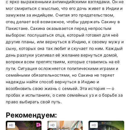
с ярко выраженными антииндийскими взглядами. Он не
мог смириться с мыслью, что его дочь живет в Индии и
замужем за индийцем. Считая это предательством,
отец делает всё возможное, чтобы удержать Сакину в
Пакистане. Сакина оказывается перед непростым
выбором: послушаться отца, который готовил для неё
другие планы, или вернуться в Индию, к своему мужу и
сыну, которых она так любит и скучает по ним. Каждый
день разлуки усиливал её желание вернуться домой,
вопреки всем препятствиям, которые ставились на её
пути. Ситуация осложняется политическими играми и
семейными обязательностями, но Сакина не теряет
надежды найти способ вернуться в Индию и
возобновить свою жизнь с семьей. Эта история — о
пробах и испытаниях, о силе семейных уз и о борьбе за
право выбирать свой путь.
Рекомендуем:
HD
HD
HD