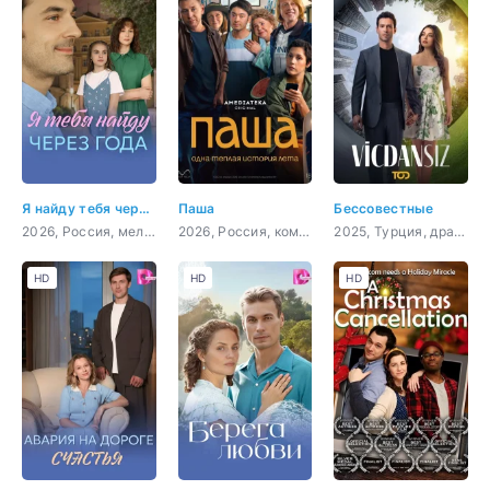
Я найду тебя через года
Паша
Бессовестные
2026, Россия, мелодрама
2026, Россия, комедия, драма
2025, Турция, драма
HD
HD
HD