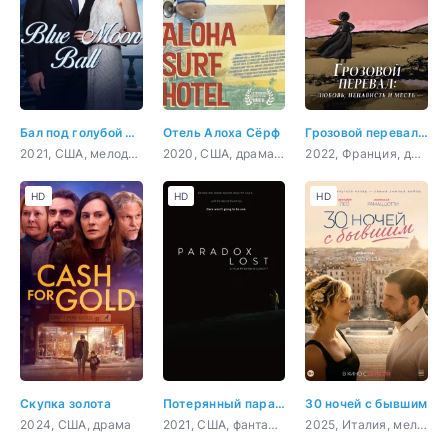
Бал под голубой луной
Отель Алоха Сёрф
Грозовой перевал: любовь, ненависть и месть
2021, США, мелодрама
2020, США, драма, комедия
2022, Франция, документальный
HD
HD
HD
Скупка золота
Потерянный парадокс
30 ночей с бывшим
2024, США, драма
2021, США, фантастика, комедия
2025, Италия, мелодрама, комедия