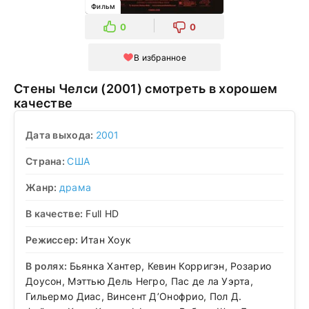
Фильм
0
0
В избранное
Стены Челси (2001) смотреть в хорошем
качестве
Дата выхода:
2001
Страна:
США
Жанр:
драма
В качестве:
Full HD
Режиссер:
Итан Хоук
В ролях:
Бьянка Хантер, Кевин Корригэн, Розарио
Доусон, Мэттью Дель Негро, Пас де ла Уэрта,
Гильермо Диас, Винсент Д’Онофрио, Пол Д.