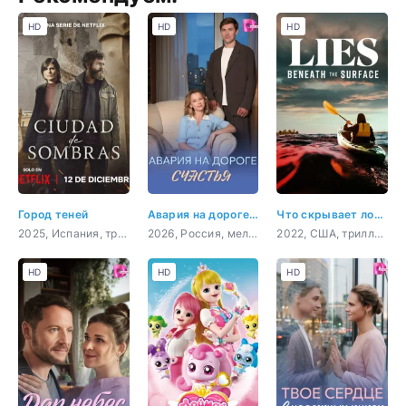
HD
HD
HD
Город теней
Авария на дороге счастья
Что скрывает ложь
2025, Испания, триллер, драма, криминал, детектив
2026, Россия, мелодрама
2022, США, триллер, драма
HD
HD
HD