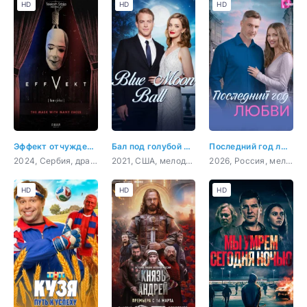
HD
HD
HD
Эффект отчуждения
Бал под голубой луной
Последний год любви
2024, Сербия, драма
2021, США, мелодрама
2026, Россия, мелодрама
HD
HD
HD