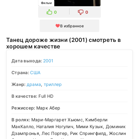
Фильм
0
0
В избранное
Танец дороже жизни (2001) смотреть в
хорошем качестве
Дата выхода:
2001
Страна:
США
Жанр:
драма
,
триллер
В качестве:
Full HD
Режиссер:
Марк Абер
В ролях:
Мэри-Маргарет Хьюмс, Кимберли
МакКалло, Наталия Ногулич, Мими Кузык, Доминик
Дзампронья, Лес Портер, Рик Спрингфилд, Жослин