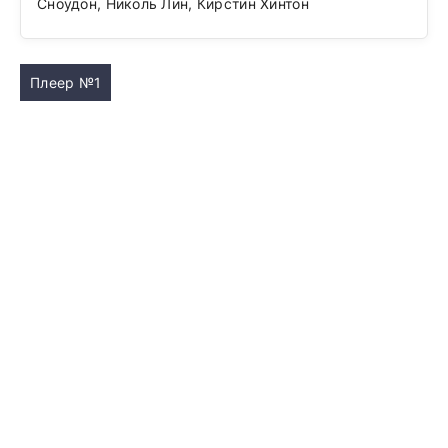
Сноудон, Николь Лин, Кирстин Хинтон
Плеер №1