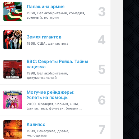
Папашина армия
1968, Великобритания, комедия,
военный, история
Земля гигантов
1968, США, фантастика
BBC: Секреты Рейха. Тайны
нацизма
1998, Великобритания,
документальный
Могучие рейнджеры:
Успеть на помощь
2000, Франция, Япония, США,
фантастика, фэнтези, боевик,
драма, приключения, семейный
Калипсо
1999, Венесуэла, драма,
мелодрама