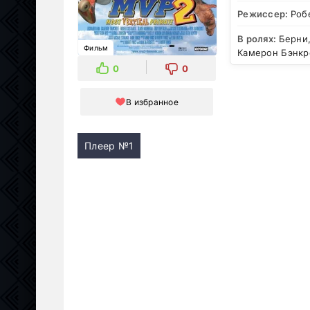
Режиссер:
Роб
В ролях:
Берни,
Фильм
Камерон Бэнкро
0
0
В избранное
Плеер №1