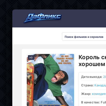
Мультсериалы
Король с
HD
хорошем 
Дата выхода:
2
Страна:
Канада
Жанр:
комедия
В качестве:
Ful