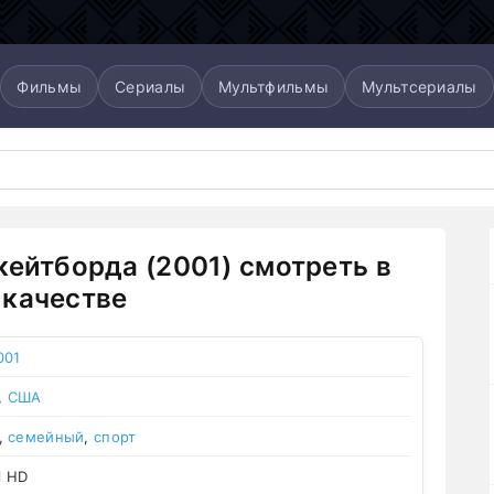
Фильмы
Сериалы
Мультфильмы
Мультсериалы
кейтборда (2001) смотреть в
качестве
001
,
США
,
семейный
,
спорт
l HD