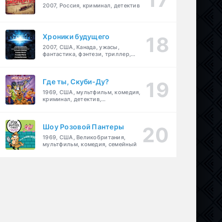
2007, Россия, криминал, детектив
Хроники будущего
2007, США, Канада, ужасы,
фантастика, фэнтези, триллер,
драма, детектив
Где ты, Скуби-Ду?
1969, США, мультфильм, комедия,
криминал, детектив,
приключения, семейный
Шоу Розовой Пантеры
1969, США, Великобритания,
мультфильм, комедия, семейный