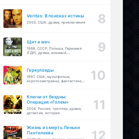
Veritas: В поисках истины
2003, США, драма, приключения
Щит и меч
1968, СССР, Польша, Германия
(ГДР), драма, военный,
приключения
Геркулоиды
1967, США, мультфильм,
короткометражка, фантастика,
приключения
Ключи от бездны:
Операция «Голем»
2004, Россия, триллер, драма,
детектив, история
Жизнь и смерть Леньки
Пантелеева