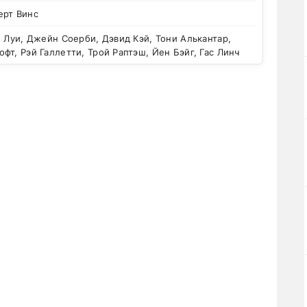
ерт Винс
 Луи, Джейн Соерби, Дэвид Кэй, Тони Алькантар,
фт, Рэй Галлетти, Трой Раптэш, Йен Бэйг, Гас Линч