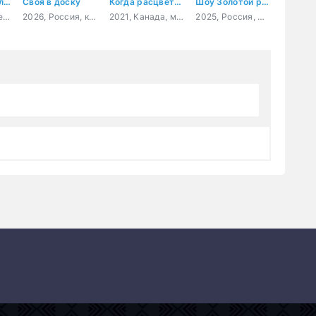
Убийство в Холлоу Крик
Своя в доску
Когда расцветает любовь
Шоу Золотой рыбки
2024, США, боевик, триллер, комедия
2026, Россия, комедия
2021, Канада, мелодрама, комедия
2025, Россия, мелодрама