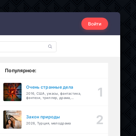
Войти
Популярное:
Очень странные дела
2016, США, ужасы, фантастика,
фэнтези, триллер, драма,
детектив
Закон природы
2026, Турция, мелодрама