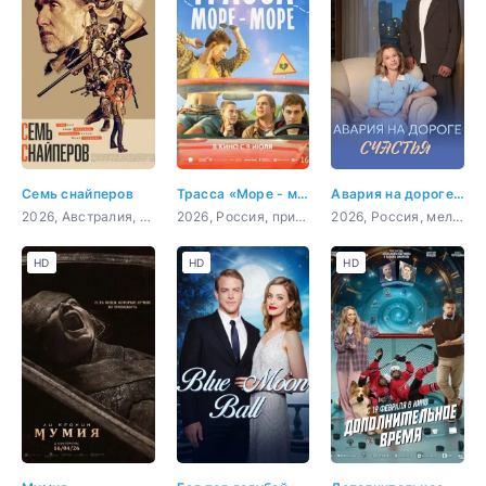
Семь снайперов
Трасса «Море - море»
Авария на дороге счастья
2026, Австралия, боевик, триллер
2026, Россия, приключения, комедия, мелодрама
2026, Россия, мелодрама
HD
HD
HD