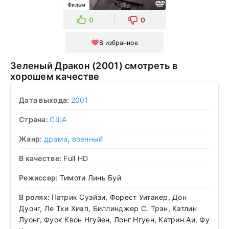
Фильм
0
0
В избранное
Зеленый Дракон (2001) смотреть в
хорошем качестве
Дата выхода:
2001
Страна:
США
Жанр:
драма
,
военный
В качестве:
Full HD
Режиссер:
Тимоти Линь Буй
В ролях:
Патрик Суэйзи, Форест Уитакер, Дон
Дуонг, Ле Тхи Хиэп, Биллинджер С. Трэн, Кэтлин
Луонг, Фуок Квон Нгуйен, Лонг Нгуен, Катрин Аи, Фу