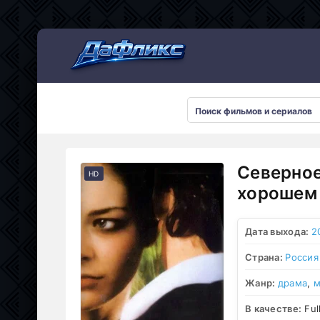
Мультсериалы
Северное
HD
хорошем 
Дата выхода:
2
Страна:
Россия
Жанр:
драма
,
м
В качестве:
Ful