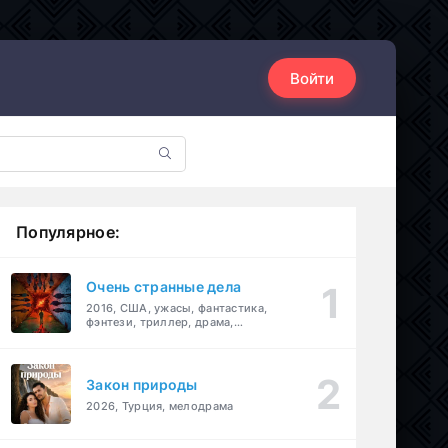
Войти
Популярное:
Очень странные дела
2016, США, ужасы, фантастика,
фэнтези, триллер, драма,
детектив
Закон природы
2026, Турция, мелодрама