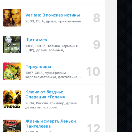
Veritas: В поисках истины
2003, США, драма, приключения
Щит и меч
1968, СССР, Польша, Германия
(ГДР), драма, военный,
приключения
Геркулоиды
1967, США, мультфильм,
короткометражка, фантастика,
приключения
Ключи от бездны:
Операция «Голем»
2004, Россия, триллер, драма,
детектив, история
Жизнь и смерть Леньки
Пантелеева