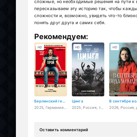
сложные, но необходимые решения на пути к
пересказываем эту историю так, чтобы каждый
сложности и, возможно, увидеть что-то близк
понять друг друга и самих себя.
Рекомендуем:
HD
HD
HD
Берлинский герой
Цинга
В се
2025, Германия, драма, комедия
2025, Россия, триллер
Оставить комментарий