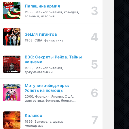
Папашина армия
1968, Великобритания, комедия,
военный, история
Земля гигантов
1968, США, фантастика
BBC: Секреты Рейха. Тайны
нацизма
1998, Великобритания,
документальный
Могучие рейнджеры:
Успеть на помощь
2000, Франция, Япония, США,
фантастика, фэнтези, боевик,
драма, приключения, семейный
Калипсо
1999, Венесуэла, драма,
мелодрама