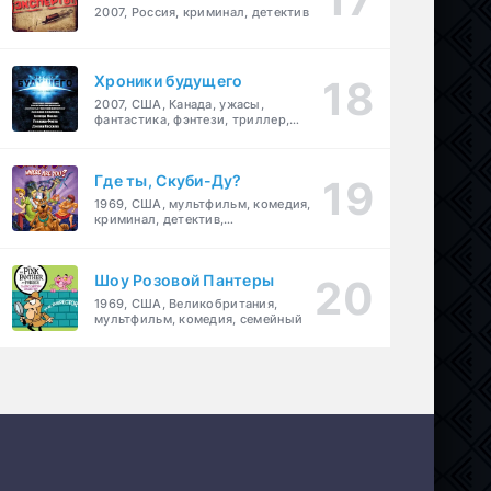
2007, Россия, криминал, детектив
Хроники будущего
2007, США, Канада, ужасы,
фантастика, фэнтези, триллер,
драма, детектив
Где ты, Скуби-Ду?
1969, США, мультфильм, комедия,
криминал, детектив,
приключения, семейный
Шоу Розовой Пантеры
1969, США, Великобритания,
мультфильм, комедия, семейный