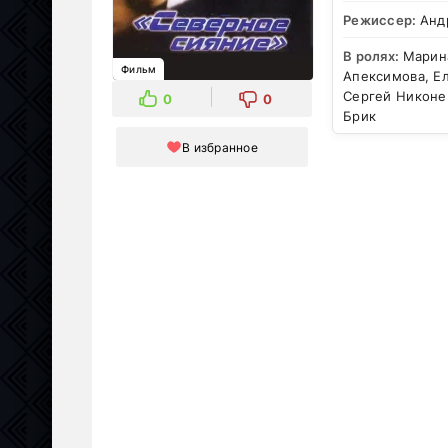
Режиссер:
Анд
В ролях:
Марин
Фильм
Апексимова, Ел
Сергей Никонен
0
0
Брик
В избранное