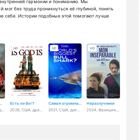
 внутренней гармонии и пониманию. Мы
 мог без труда проникнуться её глубиной, понять
ое себе. Истории подобные этой помогают лучше
HD
HD
HD
нтябре вода холодная
Есть ли бог?
Самая огромная акула-бык
Неразлучники
2026, Россия, детектив, криминал
2026, США, драма, детектив
2021, США, документальный
2024, Франция, драма