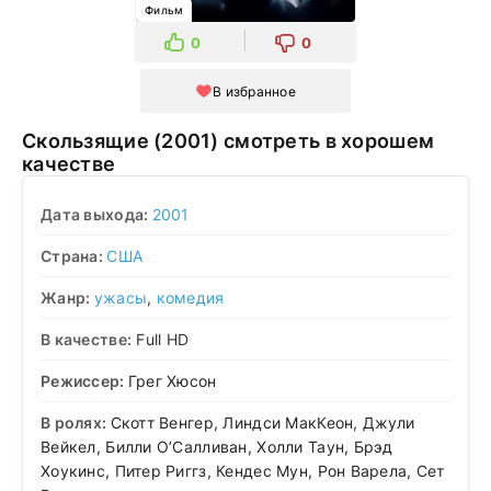
Фильм
0
0
В избранное
Скользящие (2001) смотреть в хорошем
качестве
Дата выхода:
2001
Страна:
США
Жанр:
ужасы
,
комедия
В качестве:
Full HD
Режиссер:
Грег Хюсон
В ролях:
Скотт Венгер, Линдси МакКеон, Джули
Вейкел, Билли О’Салливан, Холли Таун, Брэд
Хоукинс, Питер Риггз, Кендес Мун, Рон Варела, Сет