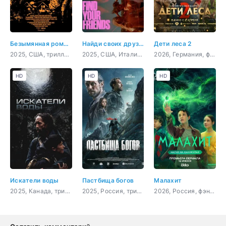
Безымянная романтическая история о вторжении в дом
Найди своих друзей
Дети леса 2
2025, США, триллер, мелодрама, комедия
2025, США, Италия, триллер
2026, Германия, фэнтези, семейный
HD
HD
HD
Искатели воды
Пастбища богов
Малахит
2025, Канада, триллер
2025, Россия, триллер
2026, Россия, фэнтези, приключения, семейный