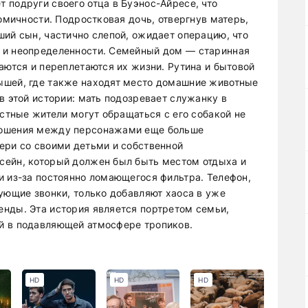
 подруги своего отца в Буэнос-Айресе, что
комичности. Подростковая дочь, отвергнув матерь,
ший сын, частично слепой, ожидает операцию, что
 и неопределенности. Семейный дом — старинная
аются и переплетаются их жизни. Рутина и бытовой
ышей, где также находят место домашние животные
в этой истории: мать подозревает служанку в
естные жители могут обращаться с его собакой не
ношения между персонажами еще больше
ери со своими детьми и собственной
сейн, который должен был быть местом отдыха и
и из-за постоянно ломающегося фильтра. Телефон,
ующие звонки, только добавляют хаоса в уже
нды. Эта история является портретом семьи,
й в подавляющей атмосфере тропиков.
HD
HD
HD