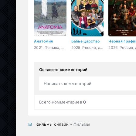
Анатомия
Бабье царство
Чёрная графи
2021, Польша, Франция,
2025, Россия, детектив, мелодрама, комедия
Оставить комментарий
Написать комментарий
Всего комментариев
0
фильмы онлайн
» Фильмы