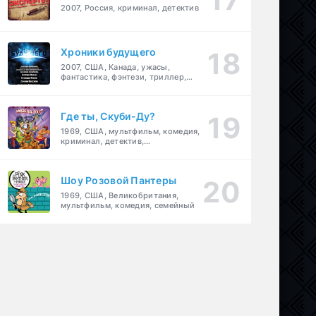
2007, Россия, криминал, детектив
Хроники будущего
2007, США, Канада, ужасы,
фантастика, фэнтези, триллер,
драма, детектив
Где ты, Скуби-Ду?
1969, США, мультфильм, комедия,
криминал, детектив,
приключения, семейный
Шоу Розовой Пантеры
1969, США, Великобритания,
мультфильм, комедия, семейный