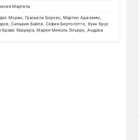
ресия Мартель
дес Моран, Грасьела Борхес, Мартин Аджемян,
рсе, Сильвия Байле, София Бертолотто, Хуан Крус
я Браво Херрера, Мария Миколь Эльеро, Андреа