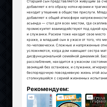
Старший сын представляется живущим за счет
добавляет к его образу нотки иронии и траги
находит утешение в обществе прислуги. Млад
добавляет к общей атмосфере напряженности
асьенда — стал для всех местом, где скаплив
промискуитет взаимодействуют под одной кр
и служанки. Расизм тоже находит свое место 
краже, а младший сын в ужасе от того, что м
по-человечески. Сложные и напряженные от
усложняются, когда дом навещает сестра мат
дисфункциональной семейной динамикой. Бас
расслабления, находится в ужасном состояни
звонящий без остановки, и служанки, игнорир
беспорядочную повседневную жизнь этой асье
столкнувшейся с серией жизненных испытани
Рекомендуем:
HD
HD
HD