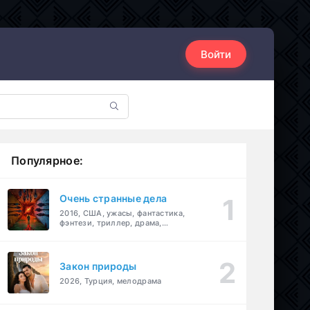
Войти
Популярное:
Очень странные дела
2016, США, ужасы, фантастика,
фэнтези, триллер, драма,
детектив
Закон природы
2026, Турция, мелодрама