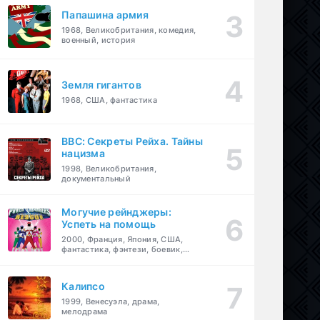
Папашина армия
1968, Великобритания, комедия,
военный, история
Земля гигантов
1968, США, фантастика
BBC: Секреты Рейха. Тайны
нацизма
1998, Великобритания,
документальный
Могучие рейнджеры:
Успеть на помощь
2000, Франция, Япония, США,
фантастика, фэнтези, боевик,
драма, приключения, семейный
Калипсо
1999, Венесуэла, драма,
мелодрама