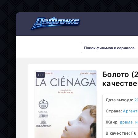
Мультсериалы
Болото (
HD
качестве
Дата выхода:
2
Страна:
Аргент
Жанр:
драма
,
к
В качестве:
Ful