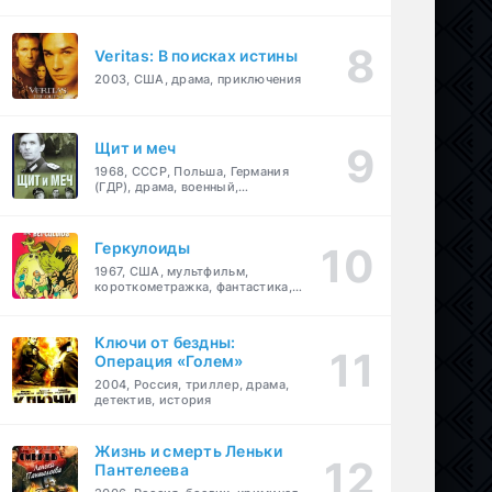
Veritas: В поисках истины
2003, США, драма, приключения
Щит и меч
1968, СССР, Польша, Германия
(ГДР), драма, военный,
приключения
Геркулоиды
1967, США, мультфильм,
короткометражка, фантастика,
приключения
Ключи от бездны:
Операция «Голем»
2004, Россия, триллер, драма,
детектив, история
Жизнь и смерть Леньки
Пантелеева