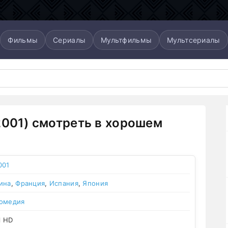
Фильмы
Сериалы
Мультфильмы
Мультсериалы
2001) смотреть в хорошем
001
ина
,
Франция
,
Испания
,
Япония
омедия
l HD