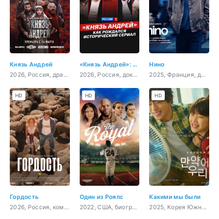
Князь Андрей
«Князь Андрей»: как рождался исторический сериал
Нино
2026, Россия, драма, история, биография
2026, Россия, документальный, короткометражка
2025, Франция, драма
HD
HD
HD
Гордость
Один из Роялс
Какими мы были
2026, Россия, комедия, мелодрама
2022, США, биография, спорт
2025, Корея Южная, мелодрама, драма