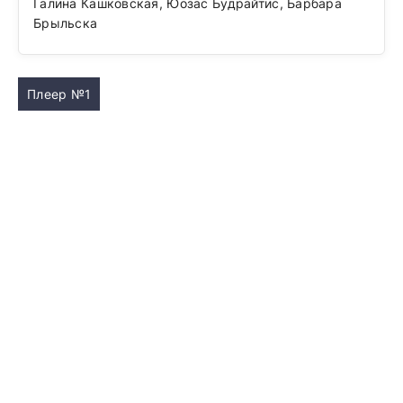
Галина Кашковская, Юозас Будрайтис, Барбара
Брыльска
Плеер №1