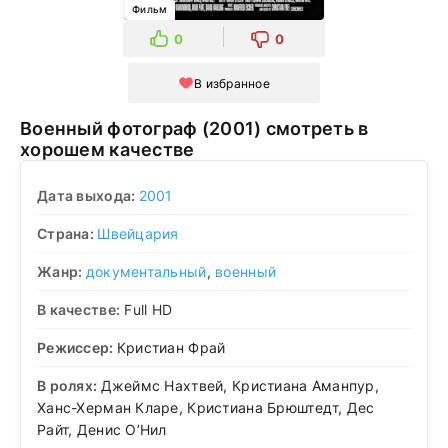
Фильм
0
0
В избранное
Военный фотограф (2001) смотреть в
хорошем качестве
Дата выхода:
2001
Страна:
Швейцария
Жанр:
документальный
,
военный
В качестве:
Full HD
Режиссер:
Кристиан Фрай
В ролях:
Джеймс Нахтвей, Кристиана Аманпур,
Ханс-Херман Кларе, Кристиана Брюштедт, Дес
Райт, Денис О’Нил