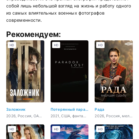
собой лишь небольшой взгляд на жизнь и работу одного
из самых влиятельных военных фотографов
современности.
Рекомендуем:
HD
HD
HD
Заложник
Потерянный парадокс
Рада
2026, Россия, ОАЭ, Турция, драма, боевик
2021, США, фантастика, комедия
2026, Россия, мелодрама, детектив, криминал
HD
HD
HD