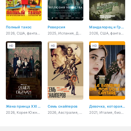
Полный такос
Реверсия
Мандалорец и Грогу
2026, США, фантастика, комедия, боевик, приключения
2025, Испания, Доминикана, триллер, детектив
2026, США, фантастика, фэнтези, боевик, приключения, семейный
HD
HD
HD
Жена принца XXI века
Семь снайперов
Девочка, которая не хотела петь
2026, Корея Южная, мелодрама
2026, Австралия, боевик, триллер
2021, Италия, биография