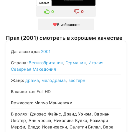
Фильм
0
0
В избранное
Прах (2001) смотреть в хорошем качестве
Дата выхода:
2001
Страна:
Великобритания
,
Германия
,
Италия
,
Северная Македония
Жанр:
драма
,
мелодрама
,
вестерн
В качестве:
Full HD
Режиссер:
Милчо Манчевски
В ролях:
Джозеф Файнс, Дэвид Уэнэм, Эдриан
Лестер, Анн Броше, Николина Куяка, Розмари
Мерфи, Владо Йовановски, Салетин Билал, Вера