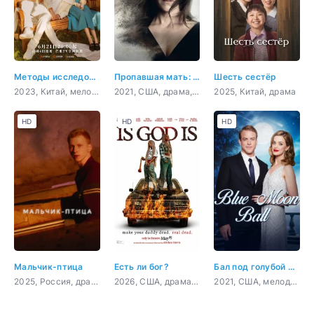
Методы исследования любви
Пропавшая мать: Исчезновение Дженнифер Дулос
Шесть сестёр
2023, Китай, мелодрама, комедия, детектив
2021, США, драма, криминал
2025, Китай, драма
HD
HD
HD
Мальчик-птица
Есть ли бог?
Бал под голубой луной
2025, Россия, драма
2026, США, драма, детектив
2021, США, мелодрама