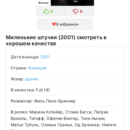
Фильм
0
0
В избранное
Миленькие штучки (2001) смотреть в
хорошем качестве
Дата выхода:
2001
Страна:
Франция
Жанр:
драма
В качестве:
Full HD
Режиссер:
Жиль Паке-Бреннер
В ролях:
Марион Котийяр, Стоми Багси, Патрик
Брюэль, Титофф, Офелия Винтер, Тони Амони,
Матье Тубуль, Оливье Гранье, Од Бреннер, Никита