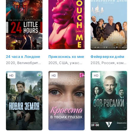
24 часа в Лондоне
Прикоснись ко мне
Фейерверки днём
2020, Великобритания, боевик, триллер, драма, криминал
2025, США, ужасы, фантастика, драма, комедия
2025, Россия, комедия, драма
HD
HD
HD