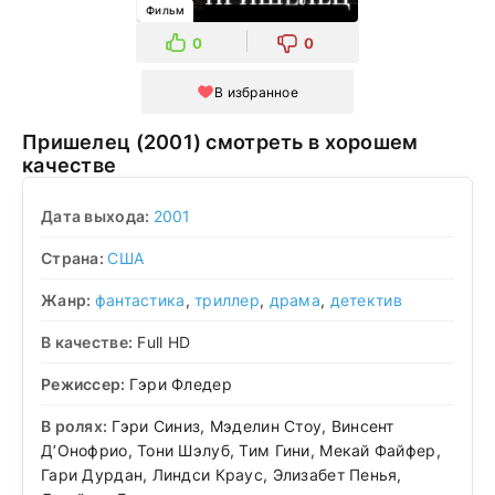
Фильм
0
0
В избранное
Пришелец (2001) смотреть в хорошем
качестве
Дата выхода:
2001
Страна:
США
Жанр:
фантастика
,
триллер
,
драма
,
детектив
В качестве:
Full HD
Режиссер:
Гэри Фледер
В ролях:
Гэри Синиз, Мэделин Стоу, Винсент
Д’Онофрио, Тони Шэлуб, Тим Гини, Мекай Файфер,
Гари Дурдан, Линдси Краус, Элизабет Пенья,