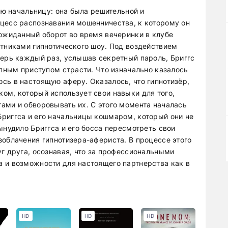
вою начальницу: она была решительной и
цесс распознавания мошенничества, к которому он
еожиданный оборот во время вечеринки в клубе
стниками гипнотического шоу. Под воздействием
перь каждый раз, услышав секретный пароль, Бриггс
апным приступом страсти. Что изначально казалось
сь в настоящую аферу. Оказалось, что гипнотизёр,
ом, который использует свои навыки для того,
ами и обворовывать их. С этого момента началась
риггса и его начальницы кошмаром, который они не
ынудило Бриггса и его босса пересмотреть свои
зоблачения гипнотизера-афериста. В процессе этого
г друга, осознавая, что за профессиональными
 и возможности для настоящего партнерства как в
HD
HD
HD