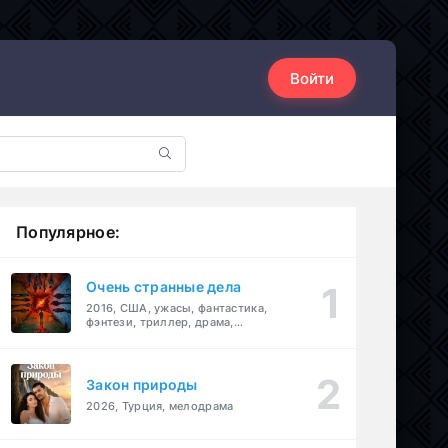
Войти
Популярное:
Очень странные дела
2016, США, ужасы, фантастика,
фэнтези, триллер, драма,
детектив
Закон природы
2026, Турция, мелодрама