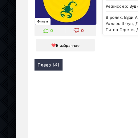
Режиссер:
Вуд
В ролях:
Вуди А
Фильм
Уоллес Шоун, Д
Питер Герети,
0
0
В избранное
Плеер №1