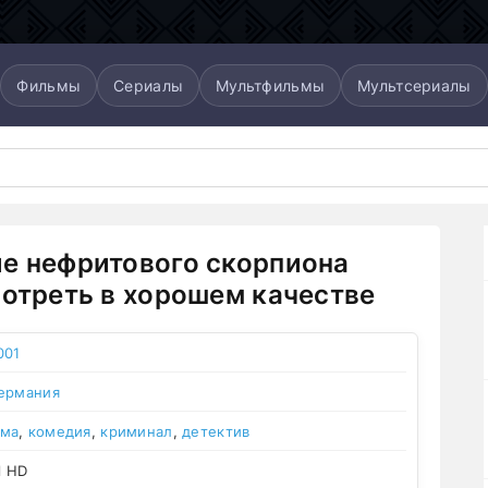
Фильмы
Сериалы
Мультфильмы
Мультсериалы
е нефритового скорпиона
мотреть в хорошем качестве
001
ермания
ама
,
комедия
,
криминал
,
детектив
l HD