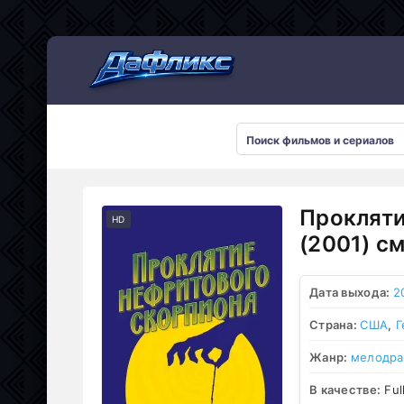
Мультсериалы
Прокляти
HD
(2001) с
Дата выхода:
2
Страна:
США
,
Г
Жанр:
мелодр
В качестве:
Ful