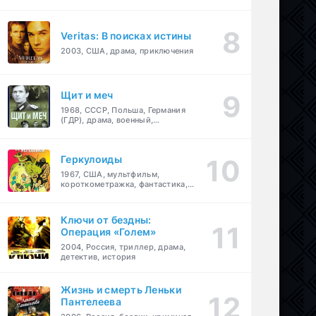
Veritas: В поисках истины
2003, США, драма, приключения
Щит и меч
1968, СССР, Польша, Германия
(ГДР), драма, военный,
приключения
Геркулоиды
1967, США, мультфильм,
короткометражка, фантастика,
приключения
Ключи от бездны:
Операция «Голем»
2004, Россия, триллер, драма,
детектив, история
Жизнь и смерть Леньки
Пантелеева