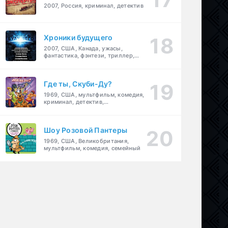
2007, Россия, криминал, детектив
Хроники будущего
2007, США, Канада, ужасы,
фантастика, фэнтези, триллер,
драма, детектив
Где ты, Скуби-Ду?
1969, США, мультфильм, комедия,
криминал, детектив,
приключения, семейный
Шоу Розовой Пантеры
1969, США, Великобритания,
мультфильм, комедия, семейный