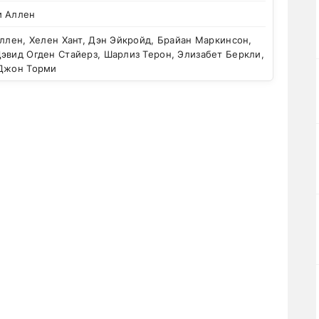
и Аллен
ллен, Хелен Хант, Дэн Эйкройд, Брайан Маркинсон,
эвид Огден Стайерз, Шарлиз Терон, Элизабет Беркли,
 Джон Торми