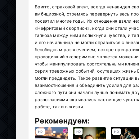
Бриггс, страховой агент, всегда ненавидел с
амбициозной, стремясь перевернуть весь про
посвятил многие годы. Их отношения взяли н
«Нефритовый скорпион», когда они стали уча
гипноза между ними вспыхнули чувства, и те
и его начальница не могли справиться с внез
безобидным развлечением, вскоре превратило
проводивший эксперимент, является мошенник
чтобы манипулировать состоятельными клиент
серия тревожных событий, окутавших жизнь Б
могли предвидеть. Такое развитие ситуации в
взаимоотношения и объединить усилия для ра
сложного пути они начали лучше понимать дру
разногласиями скрывались настоящие чувства
работе, так и в жизни.
Рекомендуем:
HD
HD
HD