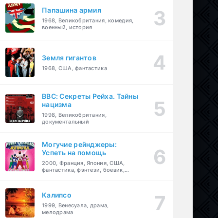
Папашина армия
1968, Великобритания, комедия,
военный, история
Земля гигантов
1968, США, фантастика
BBC: Секреты Рейха. Тайны
нацизма
1998, Великобритания,
документальный
Могучие рейнджеры:
Успеть на помощь
2000, Франция, Япония, США,
фантастика, фэнтези, боевик,
драма, приключения, семейный
Калипсо
1999, Венесуэла, драма,
мелодрама