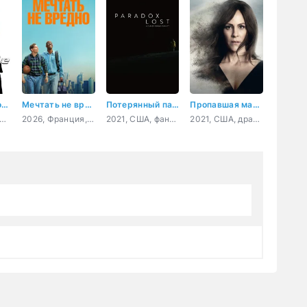
50-летние профи
Мечтать не вредно
Потерянный парадокс
Пропавшая мать: Исчезновение Дженнифер Дулос
, Корея Южная, комедия, боевик, криминал
2026, Франция, комедия, спорт
2021, США, фантастика, комедия
2021, США, драма, криминал