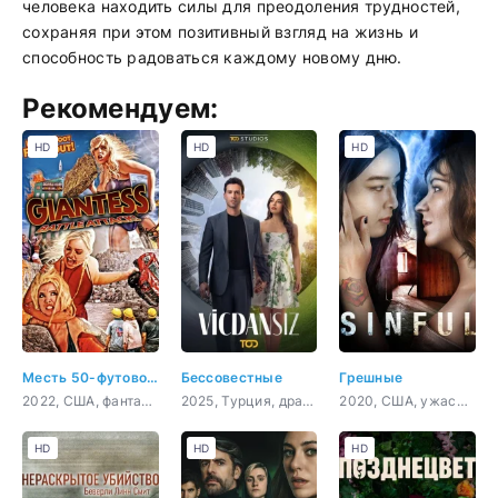
человека находить силы для преодоления трудностей,
сохраняя при этом позитивный взгляд на жизнь и
способность радоваться каждому новому дню.
Рекомендуем:
HD
HD
HD
Месть 50-футовой вебкамщицы
Бессовестные
Грешные
2022, США, фантастика, фэнтези, комедия
2025, Турция, драма
2020, США, ужасы, триллер
HD
HD
HD