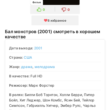
Фильм
0
0
В избранное
Бал монстров (2001) смотреть в хорошем
качестве
Дата выхода:
2001
Страна:
США
Жанр:
драма
,
мелодрама
В качестве:
Full HD
Режиссер:
Марк Форстер
В ролях:
Билли Боб Торнтон, Холли Берри, Питер
Бойл, Хит Леджер, Шон Комбс, Ясин Бей, Тейлор
Симпсон, Гэбриэлль Уитчер, Эмбер Рулс, Чарльз