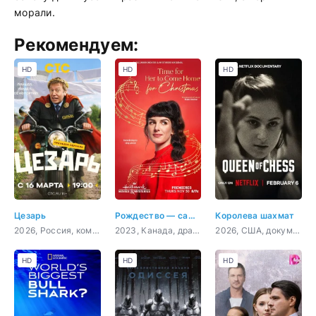
морали.
Рекомендуем:
HD
HD
HD
Цезарь
Рождество — самое время вернуться домой
Королева шахмат
2026, Россия, комедия
2023, Канада, драма, мелодрама
2026, США, документальный, биография
HD
HD
HD