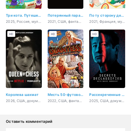
Три кота. Путешествие во времени
Потерянный парадокс
По ту сторону детства
2025, Россия, мультфильм, детский
2021, США, фантастика, комедия
2021, Франция, мультфильм, драма, комедия, семейный
HD
HD
HD
Королева шахмат
Месть 50-футовой вебкамщицы
Рассекреченные тайны с Дэвидом Духовны
2026, США, документальный, биография
2022, США, фантастика, фэнтези, комедия
2025, США, документальный, фантастика, история
Оставить комментарий