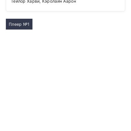
Тейлор Харви, Кэролайн Аарон
Плеер №1