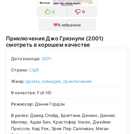
Фильм
0
0
В избранное
Приключения Джо Грязнули (2001)
смотреть в хорошем качестве
Дата выхода:
2001
Страна:
США
Жанр:
драма
,
комедия
,
приключения
В качестве:
Full HD
Режиссер:
Дэнни Гордон
В ролях:
Дэвид Спейд, Бриттани Дэниэл, Деннис
Миллер, Адам Бич, Кристофер Уокен, Джейми
Прессли, Кид Рок, Эрик Пер Салливан, Меган