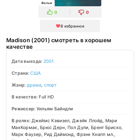
Фильм
0
0
В избранное
Madison (2001) смотреть в хорошем
качестве
Дата выхода:
2001
Страна:
США
Жанр:
драма
,
спорт
В качестве:
Full HD
Режиссер:
Уильям Байндли
В ролях:
Джеймс Кэвизел, Джейк Ллойд, Мэри
МакКормак, Брюс Дерн, Пол Дули, Брент Бриско,
Марк Фаузер, Рид Даймонд, Фрэнк Кнапп мл.,