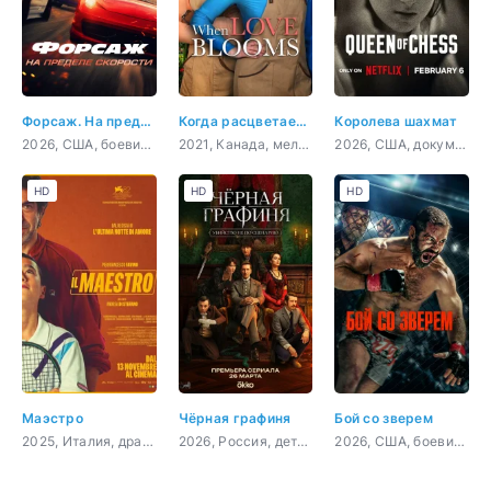
Форсаж. На пределе скорости
Когда расцветает любовь
Королева шахмат
2026, США, боевик, криминал
2021, Канада, мелодрама, комедия
2026, США, документальный, биография
HD
HD
HD
Маэстро
Чёрная графиня
Бой со зверем
2025, Италия, драма, комедия, спорт
2026, Россия, детектив, триллер
2026, США, боевик, драма, спорт