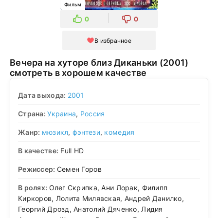
Фильм
0
0
В избранное
Вечера на хуторе близ Диканьки (2001)
смотреть в хорошем качестве
Дата выхода:
2001
Страна:
Украина
,
Россия
Жанр:
мюзикл
,
фэнтези
,
комедия
В качестве:
Full HD
Режиссер:
Семен Горов
В ролях:
Олег Скрипка, Ани Лорак, Филипп
Киркоров, Лолита Милявская, Андрей Данилко,
Георгий Дрозд, Анатолий Дяченко, Лидия