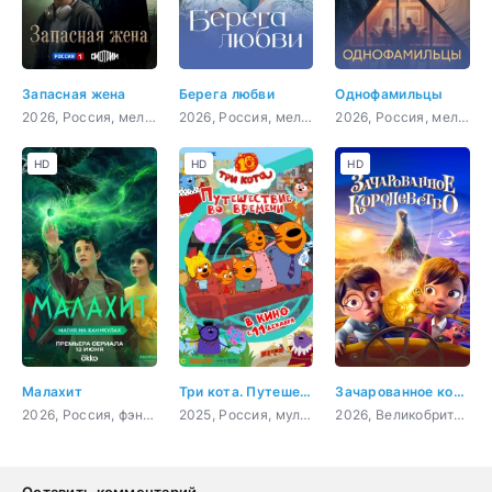
Запасная жена
Берега любви
Однофамильцы
2026, Россия, мелодрама
2026, Россия, мелодрама
2026, Россия, мелодрама
HD
HD
HD
Малахит
Три кота. Путешествие во времени
Зачарованное королевство
2026, Россия, фэнтези, приключения, семейный
2025, Россия, мультфильм, детский
2026, Великобритания, США, Индия, мультфильм, фэнтези, семейный
Оставить комментарий