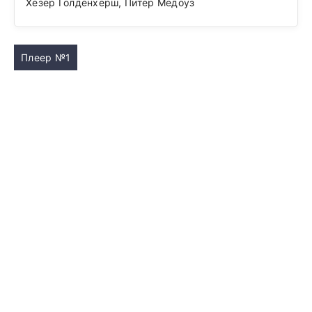
Хезер Голденхерш, Питер Медоуз
Плеер №1