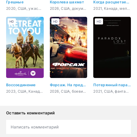
Грешные
Королева шахмат
Когда расцветает любовь
2020, США, ужасы, триллер
2026, США, документальный, биография
2021, Канада, мелодрама, комедия
HD
HD
HD
Воссоединение
Форсаж. На пределе скорости
Потерянный парадокс
2023, США, Канада, мелодрама, комедия
2026, США, боевик, криминал
2021, США, фантастика, комедия
Оставить комментарий
Написать комментарий