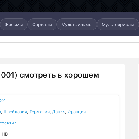
Фильмы
Сериалы
Мультфильмы
Мультсериалы
2001) смотреть в хорошем
001
а
,
Швейцария
,
Германия
,
Дания
,
Франция
етектив
l HD