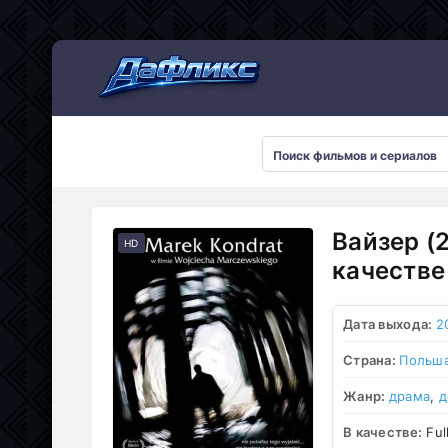
Мультсериалы
Вайзер (
HD
качестве
Дата выхода:
2
Страна:
Польш
Жанр:
драма
,
д
В качестве:
Ful