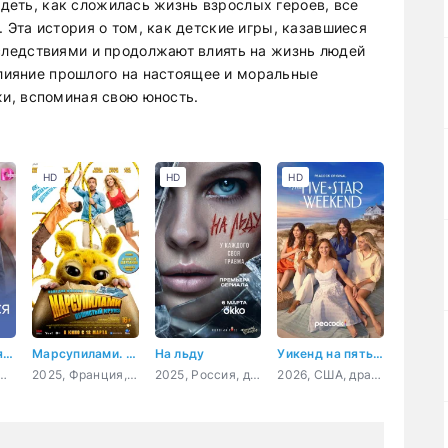
идеть, как сложилась жизнь взрослых героев, все
Эта история о том, как детские игры, казавшиеся
ледствиями и продолжают влиять на жизнь людей
влияние прошлого на настоящее и моральные
и, вспоминая свою юность.
HD
HD
HD
Бежать нельзя остаться
Марсупилами. Пушистый круиз
На льду
Уикенд на пять звёзд
Россия, мелодрама
2025, Франция, Бельгия, комедия, приключения, семейный
2025, Россия, драма, спорт
2026, США, драма