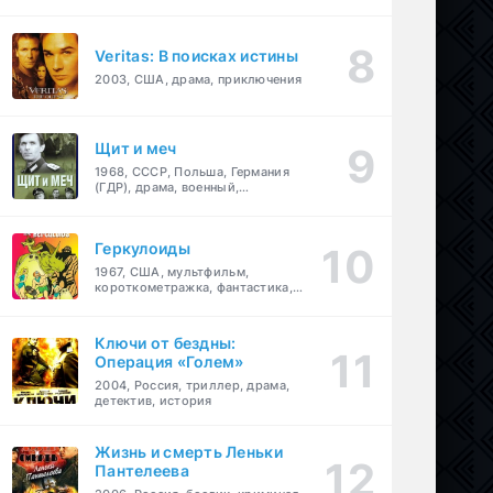
Veritas: В поисках истины
2003, США, драма, приключения
Щит и меч
1968, СССР, Польша, Германия
(ГДР), драма, военный,
приключения
Геркулоиды
1967, США, мультфильм,
короткометражка, фантастика,
приключения
Ключи от бездны:
Операция «Голем»
2004, Россия, триллер, драма,
детектив, история
Жизнь и смерть Леньки
Пантелеева