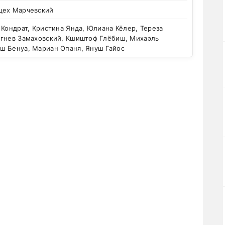
цех Марчевский
Кондрат, Кристина Янда, Юлиана Кёлер, Тереза
игнев Замаховский, Кшиштоф Глёбиш, Михаэль
ш Бенуа, Мариан Опаня, Януш Гайос