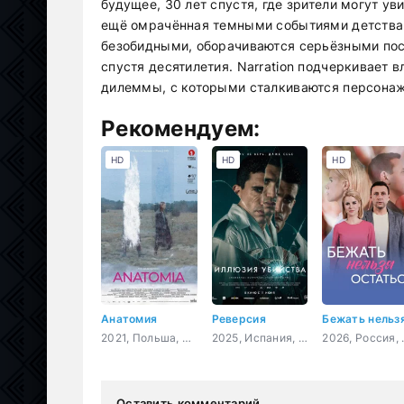
будущее, 30 лет спустя, где зрители могут ув
ещё омрачённая темными событиями детства. 
безобидными, оборачиваются серьёзными пос
спустя десятилетия. Narration подчеркивает 
дилеммы, с которыми сталкиваются персонаж
Рекомендуем:
HD
HD
HD
Анатомия
Реверсия
2021, Польша, Франция,
2025, Испания, Доминикана, триллер, детектив
2026, 
Оставить комментарий