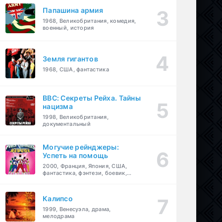
Папашина армия
1968, Великобритания, комедия,
военный, история
Земля гигантов
1968, США, фантастика
BBC: Секреты Рейха. Тайны
нацизма
1998, Великобритания,
документальный
Могучие рейнджеры:
Успеть на помощь
2000, Франция, Япония, США,
фантастика, фэнтези, боевик,
драма, приключения, семейный
Калипсо
1999, Венесуэла, драма,
мелодрама