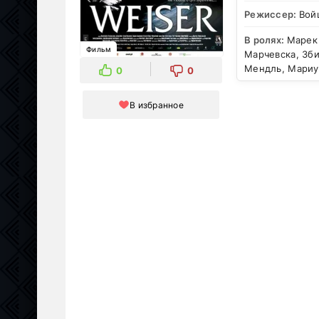
Режиссер:
Вой
В ролях:
Марек 
Фильм
Марчевска, Зб
Мендль, Мариу
0
0
В избранное