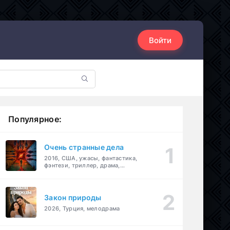
Войти
Популярное:
Очень странные дела
2016, США, ужасы, фантастика,
фэнтези, триллер, драма,
детектив
Закон природы
2026, Турция, мелодрама