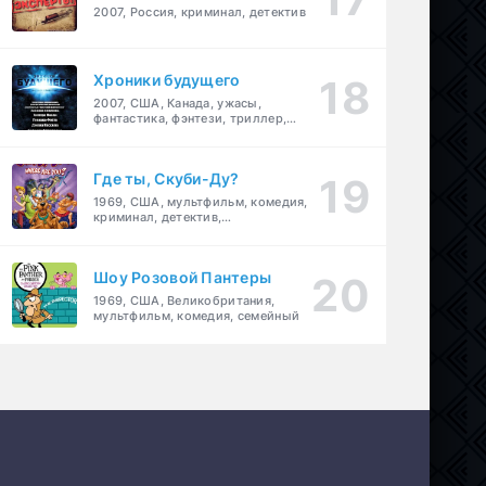
2007, Россия, криминал, детектив
Хроники будущего
2007, США, Канада, ужасы,
фантастика, фэнтези, триллер,
драма, детектив
Где ты, Скуби-Ду?
1969, США, мультфильм, комедия,
криминал, детектив,
приключения, семейный
Шоу Розовой Пантеры
1969, США, Великобритания,
мультфильм, комедия, семейный