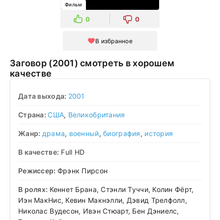
Фильм
0
0
В избранное
Заговор (2001) смотреть в хорошем
качестве
Дата выхода:
2001
Страна:
США
,
Великобритания
Жанр:
драма
,
военный
,
биография
,
история
В качестве:
Full HD
Режиссер:
Фрэнк Пирсон
В ролях:
Кеннет Брана, Стэнли Туччи, Колин Фёрт,
Иэн МакНис, Кевин Макнэлли, Дэвид Трелфолл,
Николас Вудесон, Ивэн Стюарт, Бен Дэниелс,