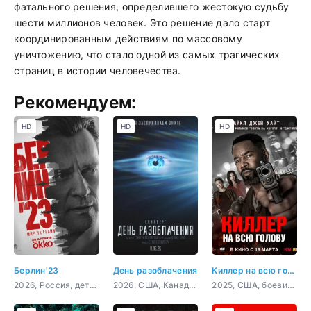
фатального решения, определившего жестокую судьбу
шести миллионов человек. Это решение дало старт
координированным действиям по массовому
уничтожению, что стало одной из самых трагических
страниц в истории человечества.
Рекомендуем:
HD
HD
HD
Берлин'23
День разоблачения
Киллер на всю голову
2026, Россия, детектив
2026, США, Канада, Новая Зеландия, Япония, фантастика, триллер, драма, детектив, боевик
2025, США, боевик, триллер, комедия, криминал