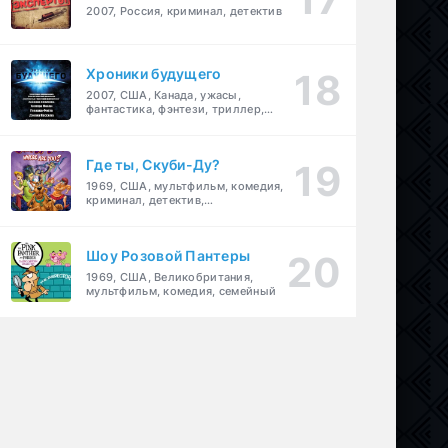
2007, Россия, криминал, детектив
Хроники будущего
2007, США, Канада, ужасы,
фантастика, фэнтези, триллер,
драма, детектив
Где ты, Скуби-Ду?
1969, США, мультфильм, комедия,
криминал, детектив,
приключения, семейный
Шоу Розовой Пантеры
1969, США, Великобритания,
мультфильм, комедия, семейный