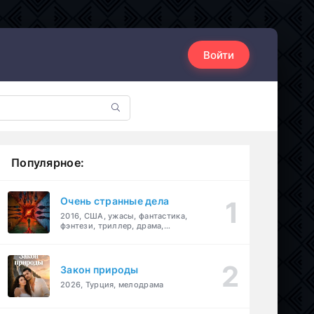
Войти
Популярное:
Очень странные дела
2016, США, ужасы, фантастика,
фэнтези, триллер, драма,
детектив
Закон природы
2026, Турция, мелодрама