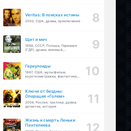
Veritas: В поисках истины
2003, США, драма, приключения
Щит и меч
1968, СССР, Польша, Германия
(ГДР), драма, военный,
приключения
Геркулоиды
1967, США, мультфильм,
короткометражка, фантастика,
приключения
Ключи от бездны:
Операция «Голем»
2004, Россия, триллер, драма,
детектив, история
Жизнь и смерть Леньки
Пантелеева