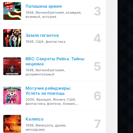
Папашина армия
1968, Великобритания, комедия,
военный, история
Земля гигантов
1968, США, фантастика
BBC: Секреты Рейха. Тайны
нацизма
1998, Великобритания,
документальный
Могучие рейнджеры:
Успеть на помощь
2000, Франция, Япония, США,
фантастика, фэнтези, боевик,
драма, приключения, семейный
Калипсо
1999, Венесуэла, драма,
мелодрама