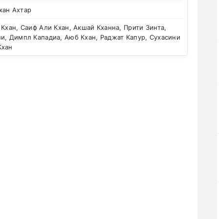
хан Ахтар
Кхан, Саиф Али Кхан, Акшай Кханна, Прити Зинта,
и, Димпл Кападиа, Аюб Кхан, Раджат Капур, Сухасини
Кхан