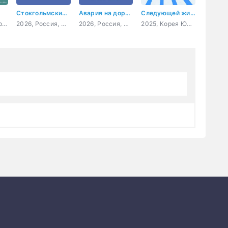
Стокгольмский синдром
Авария на дороге счастья
Следующей жизни не будет
2025, Великобритания, США, драма, комедия
2026, Россия, мелодрама
2026, Россия, мелодрама
2025, Корея Южная, драма, комедия