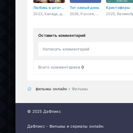
Любовь в штате бескрайнего неба: свадебный путь
Тот самый день
Кристоферы
2023, Канада, драма, мелодрама
2026, Россия, мелодрама
Оставить комментарий
Написать комментарий
Всего комментариев
0
фильмы онлайн
» Фильмы
© 2025 ДаФликс
ДаФликс - Фильмы и сериалы онлайн.