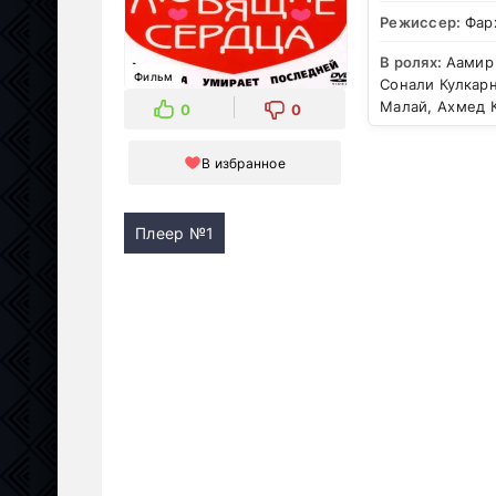
Режиссер:
Фар
В ролях:
Аамир 
Фильм
Сонали Кулкарн
Малай, Ахмед 
0
0
В избранное
Плеер №1