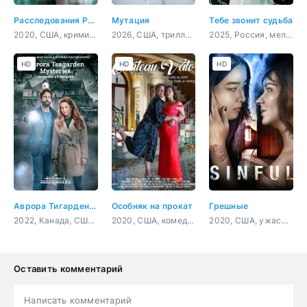
Расследования Руби Херринг: Предсказание убийства
Мутация
Тебе звонит судьба
2020, США, криминал, детектив
2026, США, триллер, фантастика
2025, Россия, мелодрама
HD
HD
HD
Аврора Тигарден: дом с привидением
Особняк на прокат
Грешные
2022, Канада, США, криминал, детектив
2020, США, комедия
2020, США, ужасы, триллер
Оставить комментарий
Написать комментарий