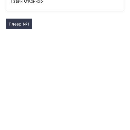
Гэвин О’Коннор
Плеер №1