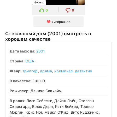
Фильм
0
0
В избранное
Стеклянный дом (2001) смотреть в
хорошем качестве
Дата выхода:
2001
Страна:
США
Жанр:
триллер
,
драма
,
криминал
,
детектив
В качестве:
Full HD
Режиссер:
Дэниэл Сакхайм
В ролях:
Лили Собески, Дайан Лэйн, Стеллан
Скарсгард, Брюс Дерн, Кэти Бейкер, Тревор
Морган, Крис Нот, Майкл О’Киф, Вито Руджинис,