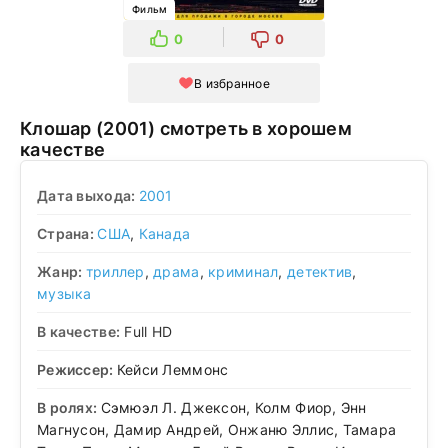
Фильм
0
0
В избранное
Клошар (2001) смотреть в хорошем
качестве
Дата выхода:
2001
Страна:
США
,
Канада
Жанр:
триллер
,
драма
,
криминал
,
детектив
,
музыка
В качестве:
Full HD
Режиссер:
Кейси Леммонс
В ролях:
Сэмюэл Л. Джексон, Колм Фиор, Энн
Магнусон, Дамир Андрей, Онжаню Эллис, Тамара