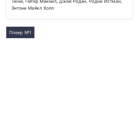
Тюни, Питер Макнил, Джей Родан, Родни Истман,
Энтони Майкл Холл
Плеер №1