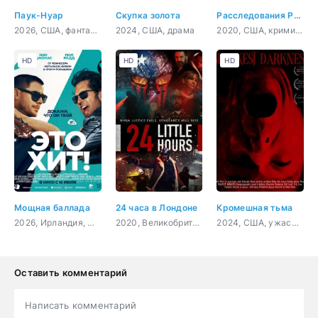
Паук-Нуар
Скупка золота
Расследования Руби Херринг: Предсказание убийства
2026, США, фантастика, фэнтези, боевик, триллер, драма, криминал, детектив, приключения, фильм-нуар
2024, США, драма
2020, США, криминал, детектив
HD
HD
HD
Мощная баллада
24 часа в Лондоне
Кромешная тьма
2026, Ирландия, США, мюзикл, драма, комедия, музыка
2020, Великобритания, боевик, триллер, драма, криминал
2024, США, ужасы, драма
Оставить комментарий
Написать комментарий