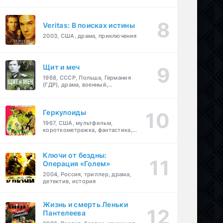
Veritas: В поисках истины
2003, США, драма, приключения
Щит и меч
1968, СССР, Польша, Германия
(ГДР), драма, военный,
приключения
Геркулоиды
1967, США, мультфильм,
короткометражка, фантастика,
приключения
Ключи от бездны:
Операция «Голем»
2004, Россия, триллер, драма,
детектив, история
Жизнь и смерть Леньки
Пантелеева