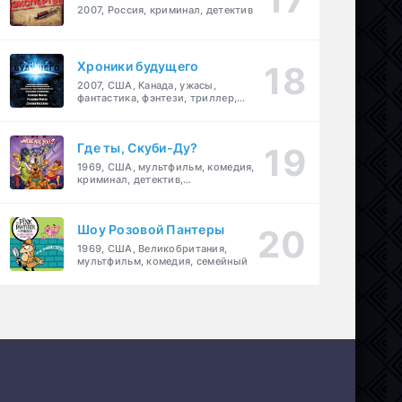
2007, Россия, криминал, детектив
Хроники будущего
2007, США, Канада, ужасы,
фантастика, фэнтези, триллер,
драма, детектив
Где ты, Скуби-Ду?
1969, США, мультфильм, комедия,
криминал, детектив,
приключения, семейный
Шоу Розовой Пантеры
1969, США, Великобритания,
мультфильм, комедия, семейный