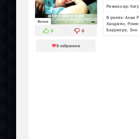
Режиссер:
Кат
В ролях:
Анаи Р
Фильм
Ханджян, Ромен
Барриере, Энн
0
0
В избранное