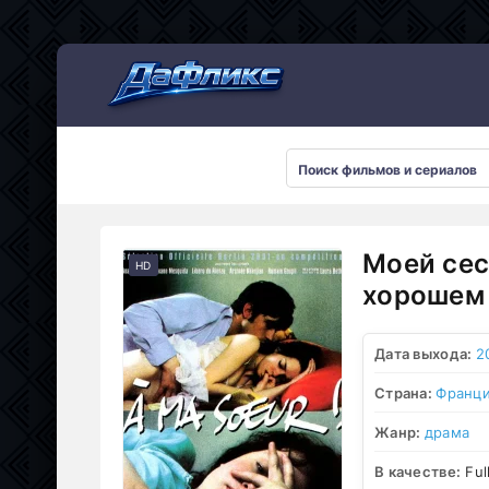
Мультсериалы
Моей сес
HD
хорошем 
Дата выхода:
2
Страна:
Франц
Жанр:
драма
В качестве:
Ful