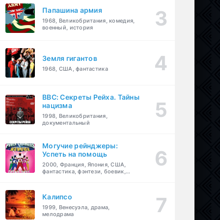
Папашина армия
1968, Великобритания, комедия,
военный, история
Земля гигантов
1968, США, фантастика
BBC: Секреты Рейха. Тайны
нацизма
1998, Великобритания,
документальный
Могучие рейнджеры:
Успеть на помощь
2000, Франция, Япония, США,
фантастика, фэнтези, боевик,
драма, приключения, семейный
Калипсо
1999, Венесуэла, драма,
мелодрама