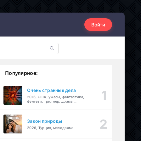
Войти
Популярное:
Очень странные дела
2016, США, ужасы, фантастика,
фэнтези, триллер, драма,
детектив
Закон природы
2026, Турция, мелодрама