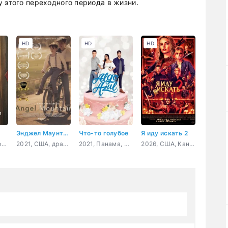
 этого переходного периода в жизни.
HD
HD
HD
Энджел Маунтин
Что-то голубое
Я иду искать 2
2025, Китай, драма
2021, США, драма
2021, Панама, Колумбия, комедия
2026, США, Канада, ужасы, триллер, комедия