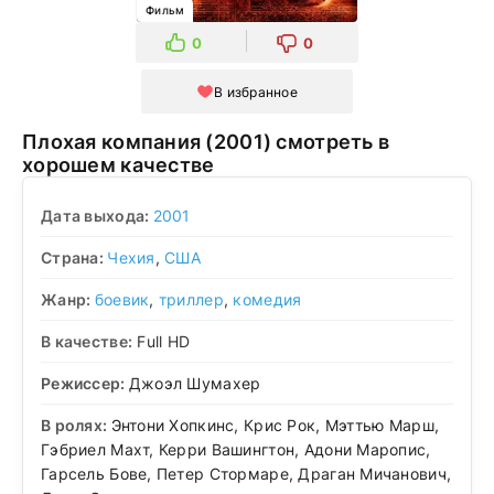
Фильм
0
0
В избранное
Плохая компания (2001) смотреть в
хорошем качестве
Дата выхода:
2001
Страна:
Чехия
,
США
Жанр:
боевик
,
триллер
,
комедия
В качестве:
Full HD
Режиссер:
Джоэл Шумахер
В ролях:
Энтони Хопкинс, Крис Рок, Мэттью Марш,
Гэбриел Махт, Керри Вашингтон, Адони Маропис,
Гарсель Бове, Петер Стормаре, Драган Мичанович,