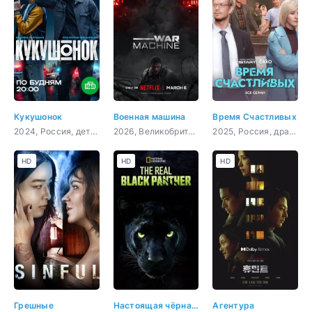
Кукушонок
Военная машина
Время Счастливых
2024, Россия, детектив, комедия
2026, Великобритания, Австралия, Новая Зеландия, США, фантастика, боевик
2025, Россия, драма, комедия
HD
HD
HD
Грешные
Настоящая чёрная пантера
Агентура