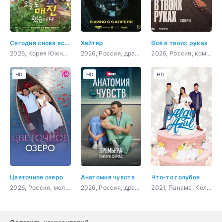
Сегодня снова всё распродано
Хейтер
Всё в твоих руках
2026, Корея Южная, мелодрама, комедия
2026, Россия, драма, мелодрама
2026, Россия, комедия, мелодрама
HD
HD
HD
Цветочное озеро
Анатомия чувств
Что-то голубое
2026, Россия, мелодрама
2026, Россия, драма
2021, Панама, Колумбия, комедия